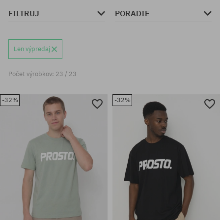
FILTRUJ
PORADIE
Len výpredaj
Počet výrobkov: 23 / 23
-32%
-32%