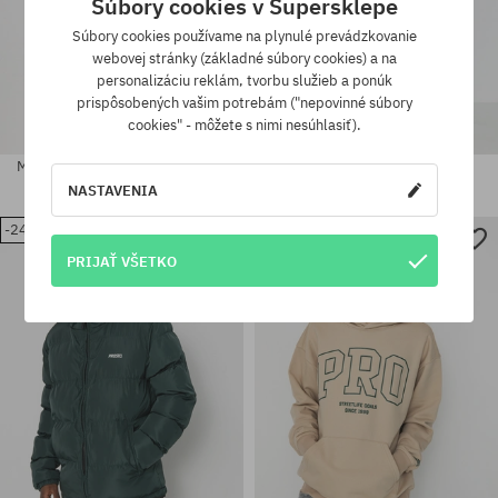
Súbory cookies v Supersklepe
Súbory cookies používame na plynulé prevádzkovanie
webovej stránky (základné súbory cookies) a na
personalizáciu reklám, tvorbu služieb a ponúk
prispôsobených vašim potrebám ("nepovinné súbory
cookies" - môžete s nimi nesúhlasiť).
Mikina s kapucňou Prosto Aiz HD
Nohavice Prosto Digo
NASTAVENIA
82,90 €
54,90 €
90,90 €
35,90 €
-24%
-35%
PRIJAŤ VŠETKO
Dostupné veľkosti:
Dostupné veľkosti:
XL
S