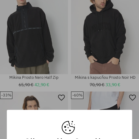
M
M
Mikina Prosto Nero Half Zip
Mikina s kapucňou Prosto Noir HD
65,90 €
42,90 €
70,90 €
33,90 €
-33%
-60%
Dostupné veľkosti:
Dostupné veľkosti:
M
M