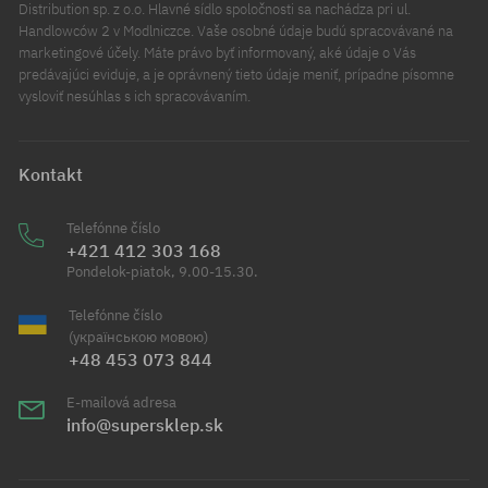
Distribution sp. z o.o. Hlavné sídlo spoločnosti sa nachádza pri ul.
Handlowców 2 v Modlniczce. Vaše osobné údaje budú spracovávané na
marketingové účely. Máte právo byť informovaný, aké údaje o Vás
predávajúci eviduje, a je oprávnený tieto údaje meniť, prípadne písomne
vysloviť nesúhlas s ich spracovávaním.
Kontakt
Telefónne číslo
+421 412 303 168
Pondelok-piatok, 9.00-15.30.
Telefónne číslo
(українською мовою)
+48 453 073 844
E-mailová adresa
info@supersklep.sk