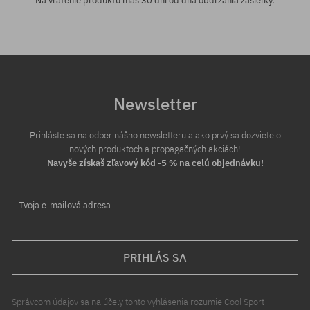
Na vrátenie produktu máš 30 dní od dňa obdržania zásielky.
Newsletter
Prihláste sa na odber nášho newsletteru a ako prvý sa dozviete o
nových produktoch a propagačných akciách!
Navyše získaš zľavový kód -5 % na celú objednávku!
Tvoja e-mailová adresa
PRIHLÁS SA
Správcom údajov sa na účely tohto vyhlásenia rozumie Cool Sport