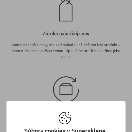
Záruka najnižšej ceny
Máme najlepšie ceny, ale keď náhodou nájdeš ten istý produkt v
inom e-shope a s nižšou cenou - špeciálne pre Teba znížime jeho
cenu!
30 dní na vrátenie tovaru
Na vrátenie produktu máš 30 dní od dňa obdržania zásielky.
Súbory cookies v Supersklepe