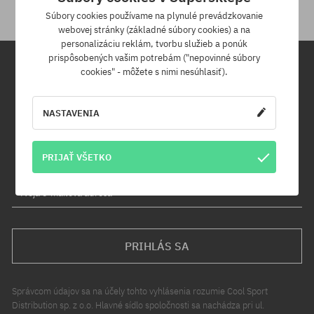
Súbory cookies používame na plynulé prevádzkovanie
webovej stránky (základné súbory cookies) a na
personalizáciu reklám, tvorbu služieb a ponúk
prispôsobených vašim potrebám ("nepovinné súbory
cookies" - môžete s nimi nesúhlasiť).
Newsletter
NASTAVENIA
Prihláste sa na odber nášho newsletteru a ako prvý sa dozviete o
nových produktoch a propagačných akciách!
Navyše získaš zľavový kód -5 % na celú objednávku!
PRIJAŤ VŠETKO
Tvoja e-mailová adresa
PRIHLÁS SA
Správcom údajov sa na účely tohto vyhlásenia rozumie Cool Sport
Distribution sp. z o.o. Hlavné sídlo spoločnosti sa nachádza pri ul.