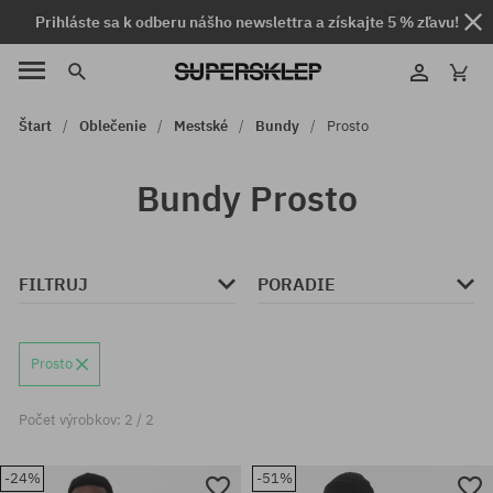
Prihláste sa k odberu nášho newslettra a získajte 5 % zľavu!
Štart
Oblečenie
Mestské
Bundy
Prosto
Bundy Prosto
FILTRUJ
PORADIE
Prosto
Počet výrobkov: 2 / 2
-24%
-51%