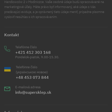
Handlowców 2 v Modlniczce. Vaše osobné údaje budú spracovávané na
marketingové účely. Máte právo byť informovaný, aké údaje o Vás
predávajúci eviduje, a je oprávnený tieto údaje meniť, prípadne písomne
vysloviť nesúhlas s ich spracovávaním.
Kontakt
Telefónne číslo
+421 412 303 168
Pondelok-piatok, 9.00-15.30.
Telefónne číslo
(українською мовою)
+48 453 073 844
E-mailová adresa
info@supersklep.sk