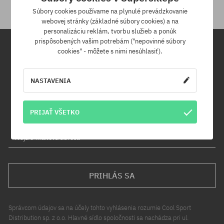
Súbory cookies používame na plynulé prevádzkovanie
webovej stránky (základné súbory cookies) a na
personalizáciu reklám, tvorbu služieb a ponúk
prispôsobených vašim potrebám ("nepovinné súbory
cookies" - môžete s nimi nesúhlasiť).
Newsletter
NASTAVENIA
Prihláste sa na odber nášho newsletteru a ako prvý sa dozviete o
nových produktoch a propagačných akciách!
Navyše získaš zľavový kód -5 % na celú objednávku!
PRIJAŤ VŠETKO
Tvoja e-mailová adresa
PRIHLÁS SA
Správcom údajov sa na účely tohto vyhlásenia rozumie Cool Sport
Distribution sp. z o.o. Hlavné sídlo spoločnosti sa nachádza pri ul.