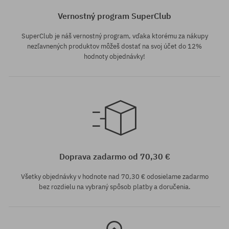
Vernostný program SuperClub
SuperClub je náš vernostný program, vďaka ktorému za nákupy
nezľavnených produktov môžeš dostať na svoj účet do 12%
hodnoty objednávky!
Dostupné veľkosti:
Dostupné veľkosti:
L
M; L; XL
Doprava zadarmo od 70,30 €
Všetky objednávky v hodnote nad 70,30 € odosielame zadarmo
bez rozdielu na vybraný spôsob platby a doručenia.