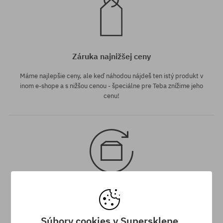
Záruka najnižšej ceny
Máme najlepšie ceny, ale keď náhodou nájdeš ten istý produkt v
inom e-shope a s nižšou cenou - špeciálne pre Teba znížime jeho
cenu!
30 dní na vrátenie tovaru
Na vrátenie produktu máš 30 dní od dňa obdržania zásielky.
Súbory cookies v Supersklepe