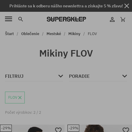
Prihláste sa k odberu nášho newslettra a získajte 5 % zľavu!
Štart
Oblečenie
Mestské
Mikiny
FLOV
Mikiny FLOV
FILTRUJ
PORADIE
FLOV
Počet výrobkov: 2 / 2
-29%
-29%