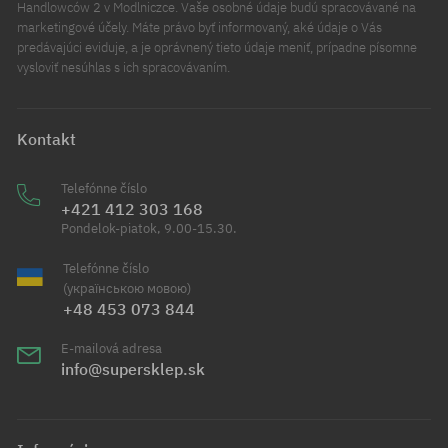
Handlowców 2 v Modlniczce. Vaše osobné údaje budú spracovávané na
marketingové účely. Máte právo byť informovaný, aké údaje o Vás
predávajúci eviduje, a je oprávnený tieto údaje meniť, prípadne písomne
vysloviť nesúhlas s ich spracovávaním.
Kontakt
Telefónne číslo
+421 412 303 168
Pondelok-piatok, 9.00-15.30.
Telefónne číslo
(українською мовою)
+48 453 073 844
E-mailová adresa
info@supersklep.sk