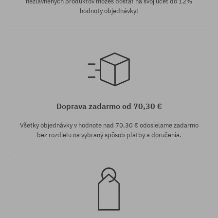
nezľavnených produktov môžeš dostať na svoj účet do 12%
hodnoty objednávky!
Dostupné veľkosti:
M
Doprava zadarmo od 70,30 €
Všetky objednávky v hodnote nad 70,30 € odosielame zadarmo
bez rozdielu na vybraný spôsob platby a doručenia.