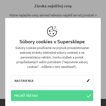
Záruka najnižšej ceny
Máme najlepšie ceny, ale keď náhodou nájdeš ten istý produkt v
inom e-shope a s nižšou cenou - špeciálne pre Teba znížime jeho
cenu!
Súbory cookies v Supersklepe
Súbory cookies používame na plynulé prevádzkovanie
webovej stránky (základné súbory cookies) a na
personalizáciu reklám, tvorbu služieb a ponúk
prispôsobených vašim potrebám ("nepovinné súbory
cookies" - môžete s nimi nesúhlasiť).
30 dní na vrátenie tovaru
Na vrátenie produktu máš 30 dní od dňa obdržania zásielky.
NASTAVENIA
PRIJAŤ VŠETKO