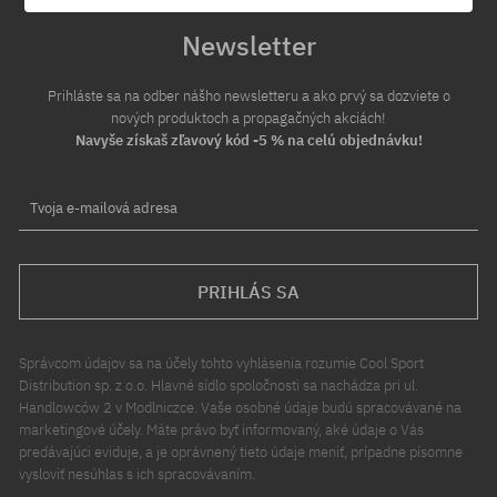
Newsletter
Prihláste sa na odber nášho newsletteru a ako prvý sa dozviete o
nových produktoch a propagačných akciách!
Navyše získaš zľavový kód -5 % na celú objednávku!
Tvoja e-mailová adresa
PRIHLÁS SA
Správcom údajov sa na účely tohto vyhlásenia rozumie Cool Sport
Distribution sp. z o.o. Hlavné sídlo spoločnosti sa nachádza pri ul.
Handlowców 2 v Modlniczce. Vaše osobné údaje budú spracovávané na
marketingové účely. Máte právo byť informovaný, aké údaje o Vás
predávajúci eviduje, a je oprávnený tieto údaje meniť, prípadne písomne
vysloviť nesúhlas s ich spracovávaním.