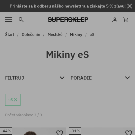
Prihláste sa k odberu nášho newslettra a získajte 5 % zľavu!
Štart
Oblečenie
Mestské
Mikiny
eS
Mikiny eS
FILTRUJ
PORADIE
eS
Počet výrobkov: 3 / 3
-44%
-31%