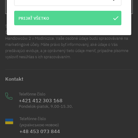
PRIHLÁS SA
PRIJAŤ VŠETKO
Správcom údajov sa na účely tohto vyhlásenia rozumie Cool Sport
Distribution sp. z o.o. Hlavné sídlo spoločnosti sa nachádza pri ul.
Handlowców 2 v Modlniczce. Vaše osobné údaje budú spracovávané na
marketingové účely. Máte právo byť informovaný, aké údaje o Vás
predávajúci eviduje, a je oprávnený tieto údaje meniť, prípadne písomne
vysloviť nesúhlas s ich spracovávaním.
Kontakt
Telefónne číslo
+421 412 303 168
Pondelok-piatok, 9.00-15.30.
Telefónne číslo
(українською мовою)
+48 453 073 844