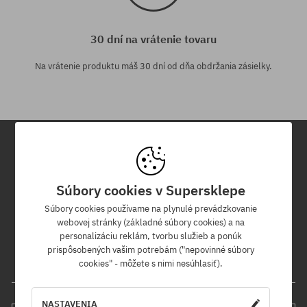
30 dní na vrátenie tovaru
Na vrátenie produktu máš 30 dní od dňa obdržania zásielky.
Newsletter
Súbory cookies v Supersklepe
Prihláste sa na odber nášho newsletteru a ako prvý sa dozviete o
Súbory cookies používame na plynulé prevádzkovanie
nových produktoch a propagačných akciách!
webovej stránky (základné súbory cookies) a na
Navyše získaš zľavový kód -5 % na celú objednávku!
personalizáciu reklám, tvorbu služieb a ponúk
prispôsobených vašim potrebám ("nepovinné súbory
cookies" - môžete s nimi nesúhlasiť).
Tvoja e-mailová adresa
NASTAVENIA