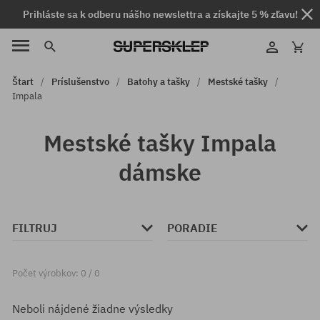
Prihláste sa k odberu nášho newslettra a získajte 5 % zľavu!
Štart
Príslušenstvo
Batohy a tašky
Mestské tašky
Impala
Mestské tašky Impala
dámske
FILTRUJ
PORADIE
Počet výrobkov: 0 / 0
Neboli nájdené žiadne výsledky