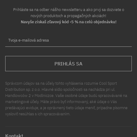
Prihláste sa na odber nášho newsletteru a ako prvý sa dozviete o
nových produktoch a propagačných akciách!
Navyše získaš zľavový kód -5 % na celú objednávku!
Tvoja e-mailová adresa
PRIHLÁS SA
Správcom údajov sa na účely tohto vyhlásenia rozumie Cool Sport
Distribution sp. z o.o. Hlavné sídlo spoločnosti sa nachádza pri ul.
Handlowców 2 v Modlniczce. Vaše osobné údaje budú spracovávané na
marketingové účely. Máte právo byť informovaný, aké údaje o Vás
predávajúci eviduje, a je oprávnený tieto údaje meniť, prípadne písomne
vysloviť nesúhlas s ich spracovávaním.
Kontakt