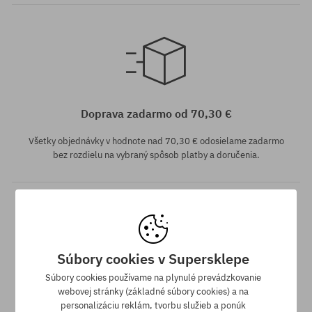
univerzálna veľkosť
univerzálna veľkosť
Doprava zadarmo od 70,30 €
Všetky objednávky v hodnote nad 70,30 € odosielame zadarmo
bez rozdielu na vybraný spôsob platby a doručenia.
Súbory cookies v Supersklepe
Súbory cookies používame na plynulé prevádzkovanie
Záruka najnižšej ceny
webovej stránky (základné súbory cookies) a na
personalizáciu reklám, tvorbu služieb a ponúk