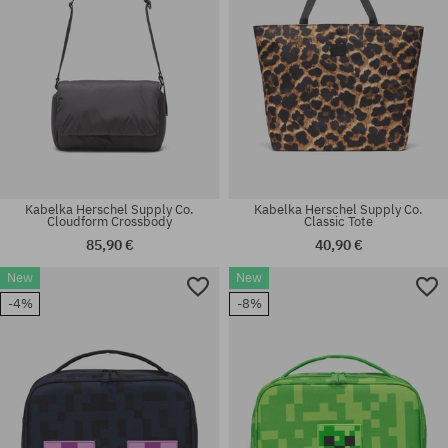
Kabelka Herschel Supply Co.
Kabelka Herschel Supply Co.
Cloudform Crossbody
Classic Tote
85,90 €
40,90 €
New
New
-4%
-8%
univerzálna veľkosť
univerzálna veľkosť