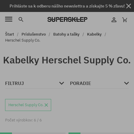
Prihláste sa k odberu nášho newslettra a získajte 5 % zľavu!
Štart
Príslušenstvo
Batohy a tašky
Kabelky
Herschel Supply Co.
Kabelky Herschel Supply Co.
FILTRUJ
PORADIE
Herschel Supply Co.
Počet výrobkov: 6 / 6