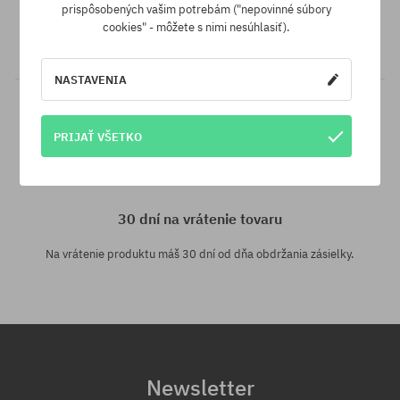
Máme najlepšie ceny, ale keď náhodou nájdeš ten istý produkt v
prispôsobených vašim potrebám ("nepovinné súbory
inom e-shope a s nižšou cenou - špeciálne pre Teba znížime jeho
cookies" - môžete s nimi nesúhlasiť).
cenu!
NASTAVENIA
PRIJAŤ VŠETKO
30 dní na vrátenie tovaru
Na vrátenie produktu máš 30 dní od dňa obdržania zásielky.
Newsletter