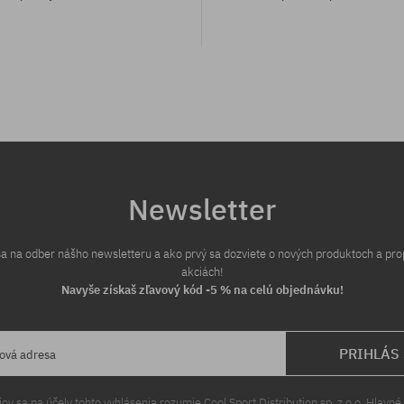
eľkosť
Newsletter
 sa na odber nášho newsletteru a ako prvý sa dozviete o nových produktoch a pr
akciách!
Navyše získaš zľavový kód -5 % na celú objednávku!
PRIHLÁS
lová adresa
v sa na účely tohto vyhlásenia rozumie Cool Sport Distribution sp. z o.o. Hlavné 