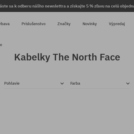
láste sa k odberu nášho newslettra a získajte 5 % zľavu na celú objedn
ýbava
Príslušenstvo
Značky
Novinky
Výpredaj
ce
Kabelky The North Face
Pohlavie
Farba