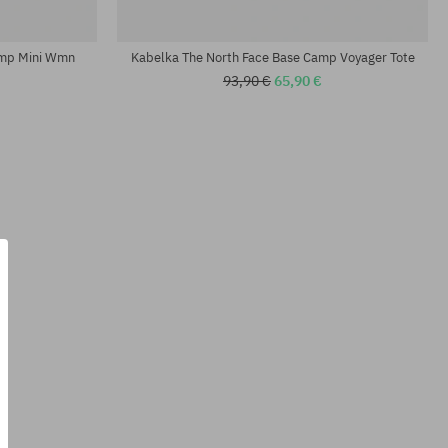
univerzálna veľkosť
amp Mini Wmn
Kabelka The North Face Base Camp Voyager Tote
93,90 €
65,90 €