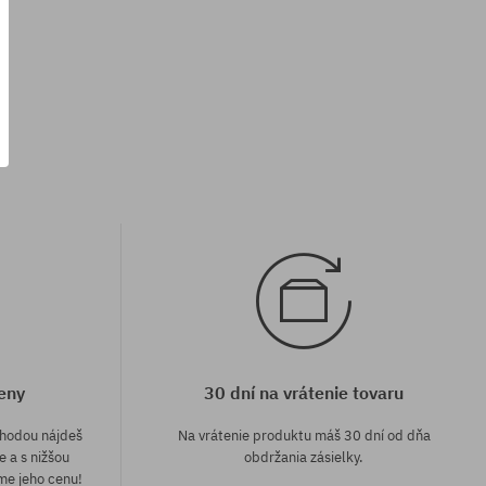
univerzálna veľkosť
eny
30 dní na vrátenie tovaru
áhodou nájdeš
Na vrátenie produktu máš 30 dní od dňa
e a s nižšou
obdržania zásielky.
me jeho cenu!