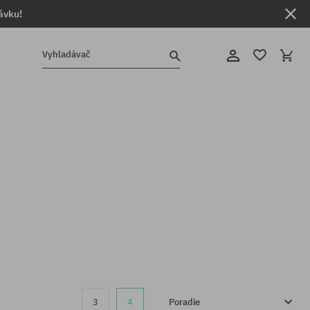
ávku!
Vyhladávač
3
4
Poradie