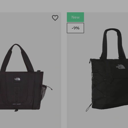
New
-9%