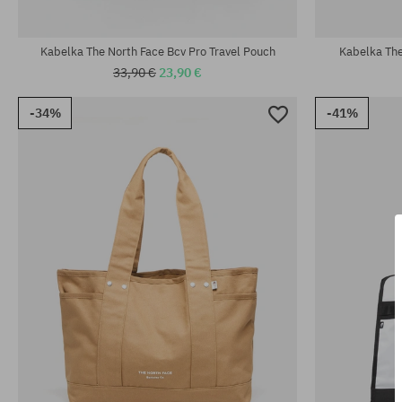
univerzálna veľkosť
univerzálna v
Kabelka The North Face Bcv Pro Travel Pouch
Kabelka The
33,90 €
23,90 €
-34%
-41%