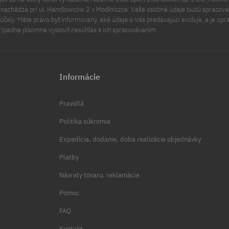
a nachádza pri ul. Handlowców 2 v Modlniczce. Vaše osobné údaje budú spracov
čely. Máte právo byť informovaný, aké údaje o Vás predávajúci eviduje, a je opr
rípadne písomne vysloviť nesúhlas s ich spracovávaním.
Informácie
Pravidlá
Politika súkromia
Expedícia, dodanie, doba realizácie objednávky
Platby
Návraty tovaru, reklamácie
Pomoc
FAQ
Kontakt