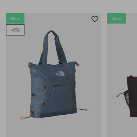
New
New
-9%