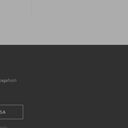
opagačných
 SA
sídlo