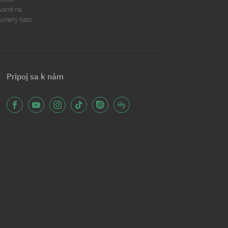
ávané na
ávnený tieto
Pripoj sa k nám