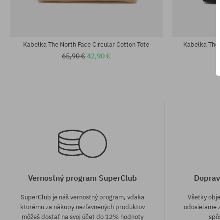
univerzálna veľkosť
univerzálna v
Kabelka The North Face Circular Cotton Tote
Kabelka The
65,90 €
42,90 €
Vernostný program SuperClub
Doprav
SuperClub je náš vernostný program, vďaka
Všetky obj
ktorému za nákupy nezľavnených produktov
odosielame z
môžeš dostať na svoj účet do 12% hodnoty
spô