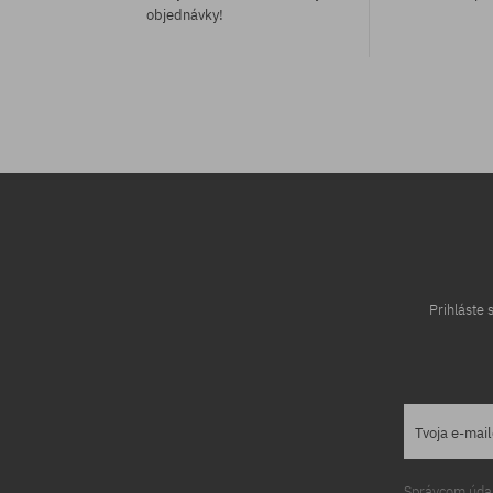
objednávky!
univerzálna veľkosť
univerzálna v
Prihláste
Tvoja e-mai
Správcom údajo