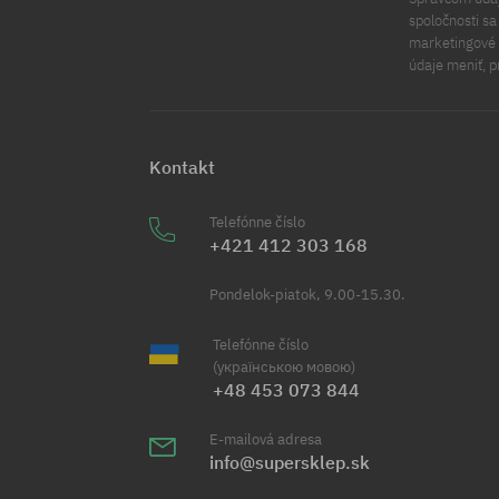
spoločnosti s
marketingové ú
údaje meniť, p
Kontakt
Telefónne číslo
+421 412 303 168
Pondelok-piatok, 9.00-15.30.
Telefónne číslo
(українською мовою)
+48 453 073 844
E-mailová adresa
info@supersklep.sk