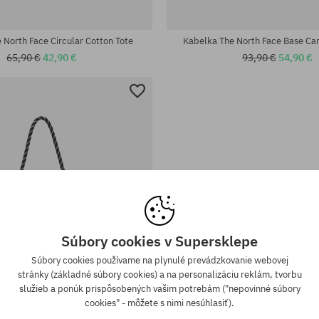
eľkosť
univerzálna veľkosť
 North Face Circular Cotton Tote
Kabelka The North Face Base C
65,90 €
42,90 €
93,90 €
54,90 €
Súbory cookies v Supersklepe
Súbory cookies používame na plynulé prevádzkovanie webovej
stránky (základné súbory cookies) a na personalizáciu reklám, tvorbu
služieb a ponúk prispôsobených vašim potrebám ("nepovinné súbory
cookies" - môžete s nimi nesúhlasiť).