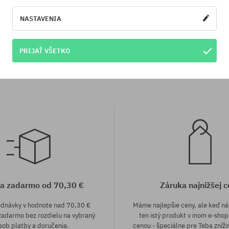
NASTAVENIA
eľkosť
univerzálna veľkosť
 North Face Base Camp Tote Wmn
PRIJAŤ VŠETKO
152,90 €
89,90 €
a zadarmo od 70,30 €
Záruka najnižšej c
ednávky v hodnote nad 70,30 €
Máme najlepšie ceny, ale keď n
adarmo bez rozdielu na vybraný
ten istý produkt v inom e-shop
sob platby a doručenia.
cenou - špeciálne pre Teba zníži