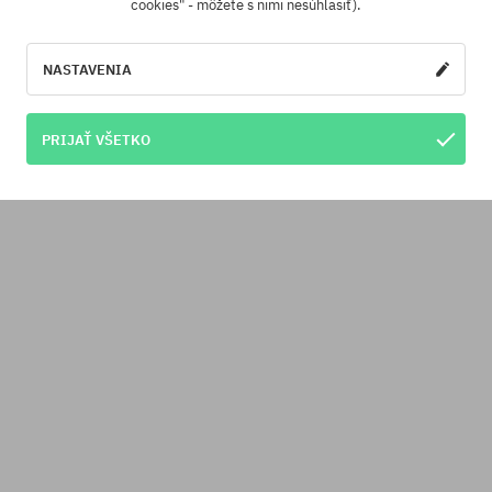
cookies" - môžete s nimi nesúhlasiť).
NASTAVENIA
PRIJAŤ VŠETKO