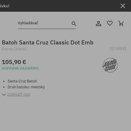
ávku!
Vyhladávač
Batoh Santa Cruz Classic Dot Emb
ID
94841
čierna (black)
105,90 €
DOPRAVA ZADARMO
Santa Cruz Batoh
Druh batohu: mestský
ZOBRAZIŤ VIAC