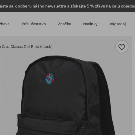
láste sa k odberu nášho newslettra a získajte 5 % zľavu na celú objedn
ýbava
Príslušenstvo
Značky
Novinky
Výpredaj
 Cruz Classic Dot Emb (black)