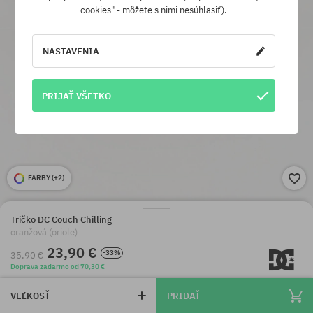
cookies" - môžete s nimi nesúhlasiť).
NASTAVENIA
PRIJAŤ VŠETKO
FARBY (
+2
)
Tričko DC Couch Chilling
oranžová (oriole)
23,90 €
-33%
35,90 €
Doprava zadarmo od 70,30 €
VEĽKOSŤ
PRIDAŤ