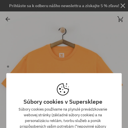
Prihláste sa k odberu nášho newslettra a získajte 5 % zľavu!
Súbory cookies v Supersklepe
Súbory cookies používame na plynulé prevádzkovanie
webovej stránky (základné súbory cookies) a na
personalizáciu reklám, tvorbu služieb a ponúk
prispôsobených vašim potrebám ("nepovinné súbory