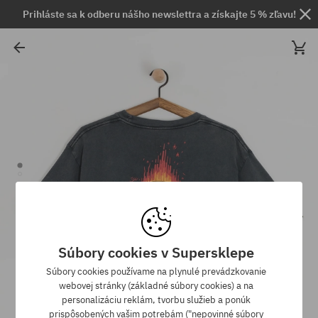
Prihláste sa k odberu nášho newslettra a získajte 5 % zľavu!
Súbory cookies v Supersklepe
Súbory cookies používame na plynulé prevádzkovanie
webovej stránky (základné súbory cookies) a na
personalizáciu reklám, tvorbu služieb a ponúk
prispôsobených vašim potrebám ("nepovinné súbory