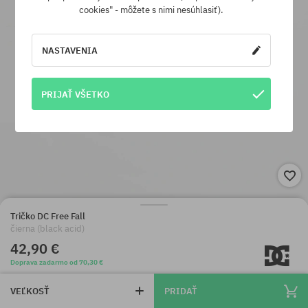
cookies" - môžete s nimi nesúhlasiť).
NASTAVENIA
PRIJAŤ VŠETKO
Tričko DC Free Fall
čierna (black acid)
42,90 €
Doprava zadarmo od 70,30 €
VEĽKOSŤ
PRIDAŤ