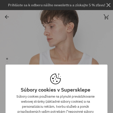
Prihláste sa k odberu nášho newslettra a získajte 5 % zľavu!
Súbory cookies v Supersklepe
Súbory cookies používame na plynulé prevádzkovanie
webovej stránky (základné súbory cookies) a na
personalizáciu reklám, tvorbu služieb a ponúk
prispôsobených vašim potrebám ("nepovinné súbory