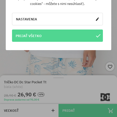
cookies" - môžete s nimi nesúhlasiť).
NASTAVENIA
PRIJAŤ VŠETKO
Tričko DC Dc Star Pocket Tt
biela (white)
26,90 €
-6%
28,90 €
Doprava zadarmo od 70,30 €
VEĽKOSŤ
PRIDAŤ