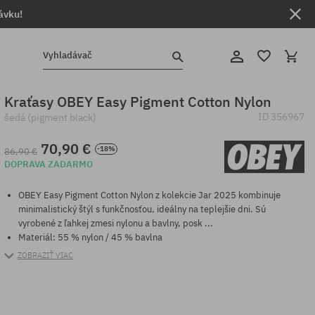
ávku!
Vyhladávač
Kraťasy OBEY Easy Pigment Cotton Nylon
ID
356967
šedá (pigment black)
70,90 €
-18%
86,90 €
DOPRAVA ZADARMO
OBEY Easy Pigment Cotton Nylon z kolekcie Jar 2025 kombinuje
minimalistický štýl s funkčnosťou, ideálny na teplejšie dni. Sú
vyrobené z ľahkej zmesi nylonu a bavlny, posk ...
Materiál: 55 % nylon / 45 % bavlna
ZOBRAZIŤ VIAC