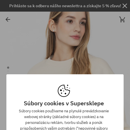
Prihláste sa k odberu nášho newslettra a získajte 5 % zľavu!
Súbory cookies v Supersklepe
Súbory cookies používame na plynulé prevádzkovanie
webovej stránky (základné súbory cookies) a na
personalizáciu reklám, tvorbu služieb a ponúk
prispôsobených vašim potrebám ("nepovinné súbory