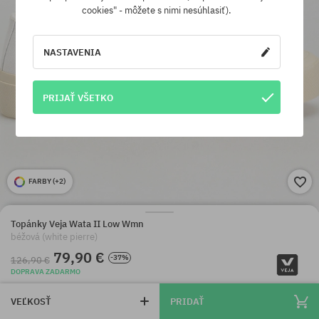
cookies" - môžete s nimi nesúhlasiť).
NASTAVENIA
PRIJAŤ VŠETKO
FARBY (
+2
)
Topánky Veja Wata II Low Wmn
béžová (white pierre)
79,90 €
-37%
126,90 €
DOPRAVA ZADARMO
VEĽKOSŤ
PRIDAŤ