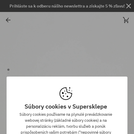
Prihláste sa k odberu nášho newslettra a získajte 5 % zľavu!
Súbory cookies v Supersklepe
Súbory cookies používame na plynulé prevádzkovanie
webovej stránky (základné súbory cookies) a na
personalizáciu reklám, tvorbu služieb a ponúk
prispôsobených vašim potrebám ("nepovinné súbory