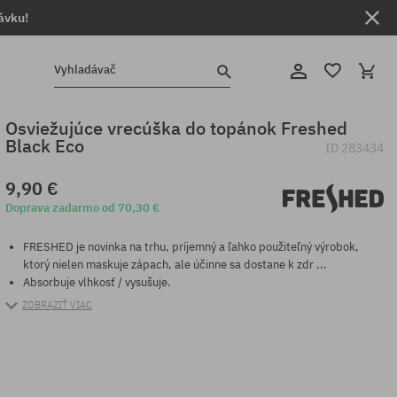
ávku!
Vyhladávač
Osviežujúce vrecúška do topánok Freshed
Black Eco
ID
283434
9,90 €
Doprava zadarmo od 70,30 €
FRESHED je novinka na trhu, príjemný a ľahko použiteľný výrobok,
ktorý nielen maskuje zápach, ale účinne sa dostane k zdr ...
Absorbuje vlhkosť / vysušuje.
ZOBRAZIŤ VIAC