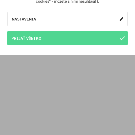
cookies" - môžete s nimi nesúhlasiť).
NASTAVENIA
PRIJAŤ VŠETKO