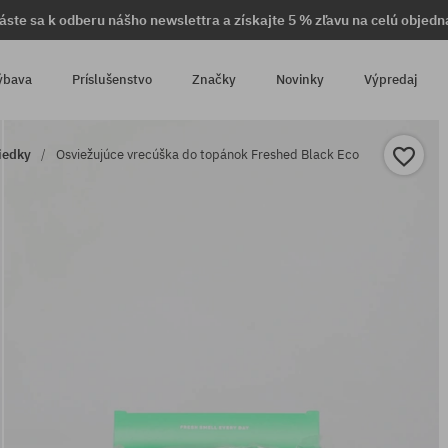
láste sa k odberu nášho newslettra a získajte 5 % zľavu na celú objedn
ýbava
Príslušenstvo
Značky
Novinky
Výpredaj
iedky
Osviežujúce vrecúška do topánok Freshed Black Eco