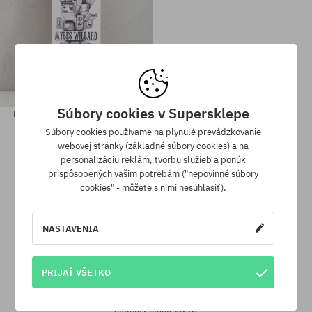
Súbory cookies v Supersklepe
Doska Toy Machine Willard City
70,90 €
Súbory cookies používame na plynulé prevádzkovanie
webovej stránky (základné súbory cookies) a na
personalizáciu reklám, tvorbu služieb a ponúk
prispôsobených vašim potrebám ("nepovinné súbory
Dostupné veľkosti:
Dostupné veľkosti:
cookies" - môžete s nimi nesúhlasiť).
8.38
8.5
NASTAVENIA
Vernostný program SuperClub
PRIJAŤ VŠETKO
SuperClub je náš vernostný program, vďaka ktorému za nákupy
nezľavnených produktov môžeš dostať na svoj účet do 12%
hodnoty objednávky!