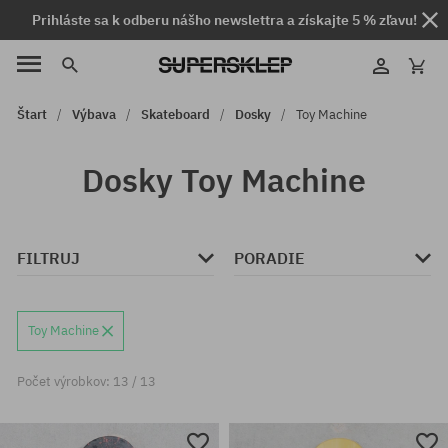
Prihláste sa k odberu nášho newslettra a získajte 5 % zľavu!
Štart
Výbava
Skateboard
Dosky
Toy Machine
Dosky Toy Machine
FILTRUJ
PORADIE
Toy Machine
Počet výrobkov: 13 / 13