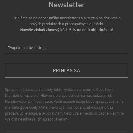
Newsletter
Prihláste sa na odber nášho newsletteru a ako prvý sa dozviete o
nových produktoch a propagačných akciách!
Navyše získaš zľavový kód -5 % na celú objednávku!
Tvoja e-mailová adresa
PRIHLÁS SA
Správcom údajov sa na účely tohto vyhlásenia rozumie Cool Sport
Distribution sp. z o.o. Hlavné sídlo spoločnosti sa nachádza pri ul.
Handlowców 2 v Modlniczce. Vaše osobné údaje budú spracovávané na
marketingové účely. Máte právo byť informovaný, aké údaje o Vás
predávajúci eviduje, a je oprávnený tieto údaje meniť, prípadne písomne
vysloviť nesúhlas s ich spracovávaním.