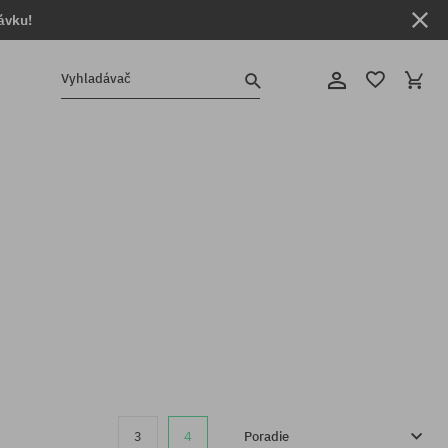
ávku!
Vyhladávač
3
4
Poradie