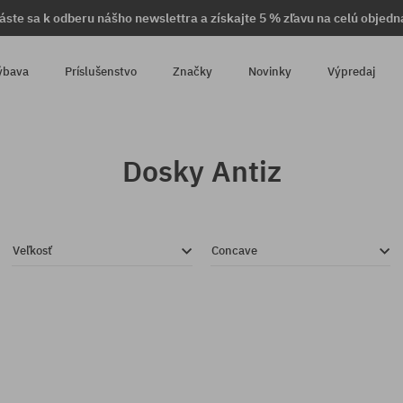
láste sa k odberu nášho newslettra a získajte 5 % zľavu na celú objedn
ýbava
Príslušenstvo
Značky
Novinky
Výpredaj
Dosky Antiz
Veľkosť
Concave