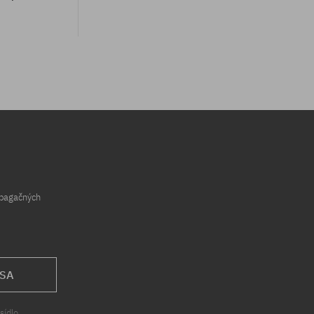
Dostupné veľkosti:
8.5
opagačných
 SA
sídlo