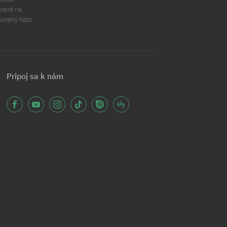
ávané na
ávnený tieto
Pripoj sa k nám