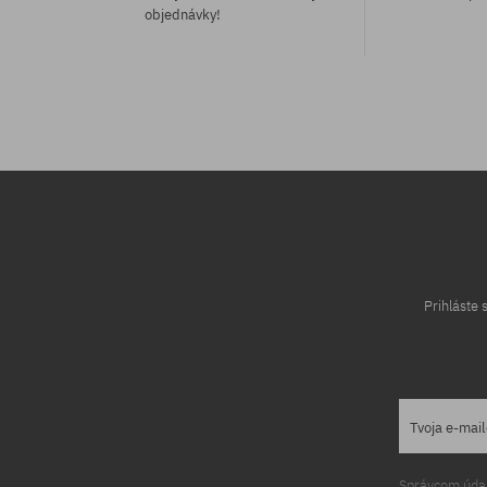
objednávky!
Dostupné veľkosti:
Dostupné veľko
8.25
8.5
Prihláste
Tvoja e-mai
Správcom údajo