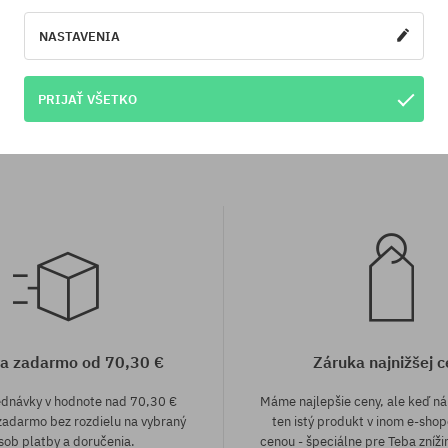
NASTAVENIA
sti:
Dostupné veľkosti:
8.0; 8.2
 Antiz Odyssey Pool Shape
Doska Antiz Team Mysti
PRIJAŤ VŠETKO
65,90 €
65,90 €
47,90 €
a zadarmo od 70,30 €
Záruka najnižšej c
ednávky v hodnote nad 70,30 €
Máme najlepšie ceny, ale keď n
adarmo bez rozdielu na vybraný
ten istý produkt v inom e-shop
sob platby a doručenia.
cenou - špeciálne pre Teba zníži