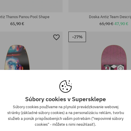
sti:
Dostupné veľkosti:
8.125
tiz Thanos Panou Pool Shape
Doska Antiz Team Descri
65,90 €
65,90 €
47,90 €
-27%
Súbory cookies v Supersklepe
Súbory cookies používame na plynulé prevádzkovanie webovej
stránky (základné súbory cookies) a na personalizáciu reklám, tvorbu
služieb a ponúk prispôsobených vašim potrebám ("nepovinné súbory
cookies" - môžete s nimi nesúhlasiť).