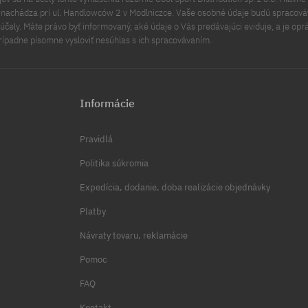
a nachádza pri ul. Handlowców 2 v Modlniczce. Vaše osobné údaje budú spracov
čely. Máte právo byť informovaný, aké údaje o Vás predávajúci eviduje, a je opr
rípadne písomne vysloviť nesúhlas s ich spracovávaním.
Informácie
Pravidlá
Politika súkromia
Expedícia, dodanie, doba realizácie objednávky
Platby
Návraty tovaru, reklamácie
Pomoc
FAQ
Kontakt