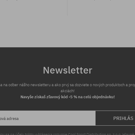
sti:
Dostupné veľkosti:
8.625
Newsletter
 sa na odber nášho newsletteru a ako prvý sa dozviete o nových produktoch a pr
akciách!
Navyše získaš zľavový kód -5 % na celú objednávku!
PRIHLÁS
lová adresa
v sa na účely tohto vyhlásenia rozumie Cool Sport Distribution sp. z o.o. Hlavné 