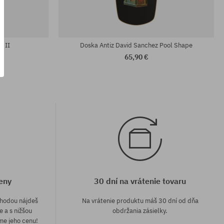
Dostupné veľkosti:
8.5
c II
Doska Antiz David Sanchez Pool Shape
65,90 €
eny
30 dní na vrátenie tovaru
áhodou nájdeš
Na vrátenie produktu máš 30 dní od dňa
e a s nižšou
obdržania zásielky.
me jeho cenu!