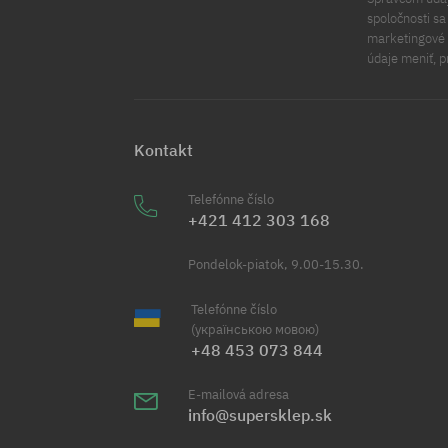
spoločnosti s
marketingové ú
údaje meniť, p
Kontakt
Telefónne číslo
+421 412 303 168
Pondelok-piatok, 9.00-15.30.
Telefónne číslo
(українською мовою)
+48 453 073 844
E-mailová adresa
info@supersklep.sk