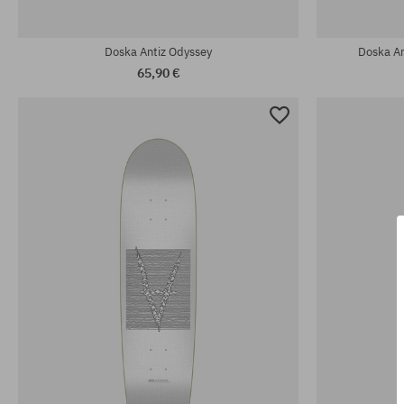
Dostupné veľkosti:
Dostupné veľko
8.375; 8.5
8.25
Doska Antiz Odyssey
Doska An
65,90 €