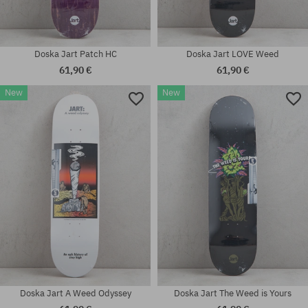
Doska Jart Patch HC
Doska Jart LOVE Weed
61,90 €
61,90 €
New
New
Dostupné veľkosti:
Dostupné veľkosti:
8.0
8.75
Doska Jart A Weed Odyssey
Doska Jart The Weed is Yours