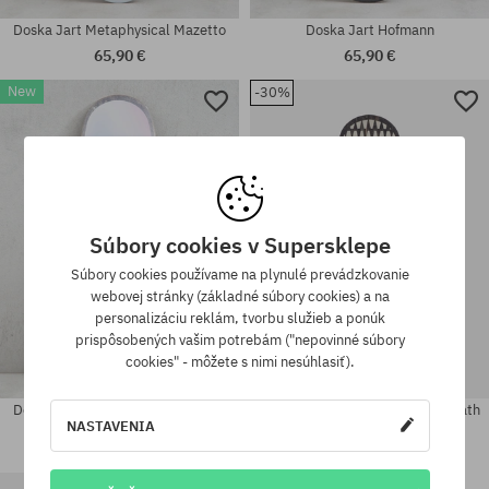
Doska Jart Metaphysical Mazetto
Doska Jart Hofmann
65,90 €
65,90 €
New
-30%
Dostupné veľkosti:
Dostupné veľkosti:
8.5
8.125
Súbory cookies v Supersklepe
Súbory cookies používame na plynulé prevádzkovanie
webovej stránky (základné súbory cookies) a na
personalizáciu reklám, tvorbu služieb a ponúk
prispôsobených vašim potrebám ("nepovinné súbory
cookies" - môžete s nimi nesúhlasiť).
Doska Jart Bee Pool Before Death
Doska Jart Rose Pool Before Death
WW
NASTAVENIA
75,90 €
74,90 €
51,90 €