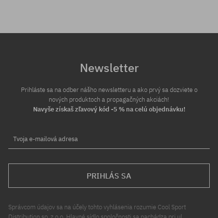
Newsletter
Prihláste sa na odber nášho newsletteru a ako prvý sa dozviete o
nových produktoch a propagačných akciách!
Navyše získaš zľavový kód -5 % na celú objednávku!
Tvoja e-mailová adresa
PRIHLÁS SA
Správcom údajov sa na účely tohto vyhlásenia rozumie Cool Sport
Distribution sp. z o.o. Hlavné sídlo spoločnosti sa nachádza pri ul.