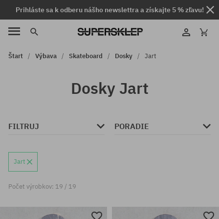
Prihláste sa k odberu nášho newslettra a získajte 5 % zľavu!
Štart
Výbava
Skateboard
Dosky
Jart
Dosky Jart
FILTRUJ
PORADIE
Jart
Počet výrobkov: 19 / 19