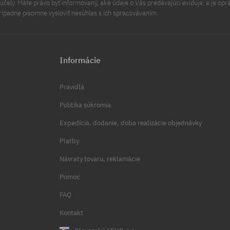
čely. Máte právo byť informovaný, aké údaje o Vás predávajúci eviduje, a je opr
rípadne písomne vysloviť nesúhlas s ich spracovávaním.
Informácie
Pravidlá
Politika súkromia
Expedícia, dodanie, doba realizácie objednávky
Platby
Návraty tovaru, reklamácie
Pomoc
FAQ
Kontakt