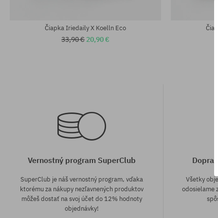
univerzálna veľkosť
univerzálna v
Čiapka Iriedaily X Koelln Eco
Čiap
33,90 €
20,90 €
Vernostný program SuperClub
Doprav
SuperClub je náš vernostný program, vďaka
Všetky obj
ktorému za nákupy nezľavnených produktov
odosielame z
môžeš dostať na svoj účet do 12% hodnoty
spô
objednávky!