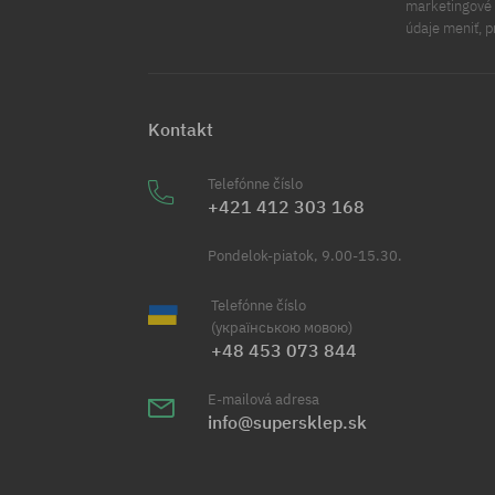
marketingové ú
údaje meniť, p
Kontakt
Telefónne číslo
+421 412 303 168
Pondelok-piatok, 9.00-15.30.
Telefónne číslo
(українською мовою)
+48 453 073 844
E-mailová adresa
info@supersklep.sk