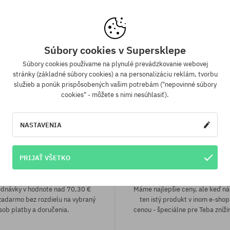
eľkosť
univerzálna veľkosť
ka Iriedaily X Koelln Eco
28,90 €
18,90 €
Súbory cookies v Supersklepe
Súbory cookies používame na plynulé prevádzkovanie webovej
stránky (základné súbory cookies) a na personalizáciu reklám, tvorbu
služieb a ponúk prispôsobených vašim potrebám ("nepovinné súbory
cookies" - môžete s nimi nesúhlasiť).
NASTAVENIA
PRIJAŤ VŠETKO
a zadarmo od 70,30 €
Záruka najnižšej c
ednávky v hodnote nad 70,30 €
Máme najlepšie ceny, ale keď n
adarmo bez rozdielu na vybraný
ten istý produkt v inom e-shop
sob platby a doručenia.
cenou - špeciálne pre Teba zníži