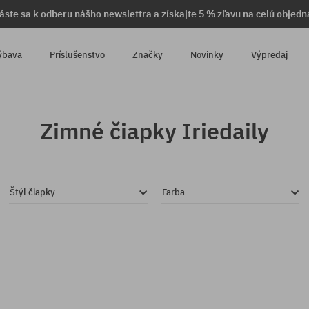
láste sa k odberu nášho newslettra a získajte 5 % zľavu na celú objedn
ýbava
Príslušenstvo
Značky
Novinky
Výpredaj
Zimné čiapky Iriedaily
Štýl čiapky
Farba