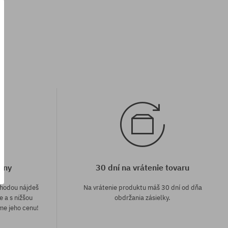
univerzálna veľkosť
eny
30 dní na vrátenie tovaru
áhodou nájdeš
Na vrátenie produktu máš 30 dní od dňa
e a s nižšou
obdržania zásielky.
me jeho cenu!