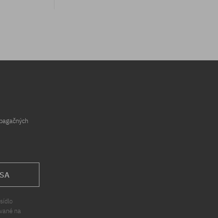
opagačných
 SA
sídlo
ávané na