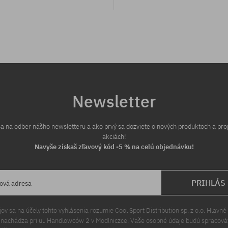
eľkosť
Newsletter
 sa na odber nášho newsletteru a ako prvý sa dozviete o nových produktoch a pr
akciách!
Navyše získaš zľavový kód -5 % na celú objednávku!
PRIHLÁS
lová adresa
v sa na účely tohto vyhlásenia rozumie Cool Sport Distribution sp. z o.o. Hlavné 
a nachádza pri ul. Handlowców 2 v Modlniczce. Vaše osobné údaje budú spracov