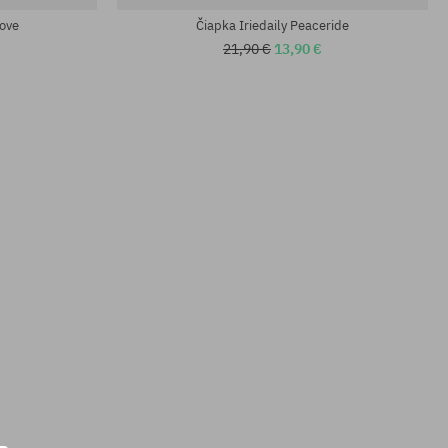
Love
Čiapka Iriedaily Peaceride
21,90 €
13,90 €