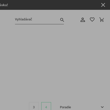
ávku!
Vyhladávač
3
4
Poradie