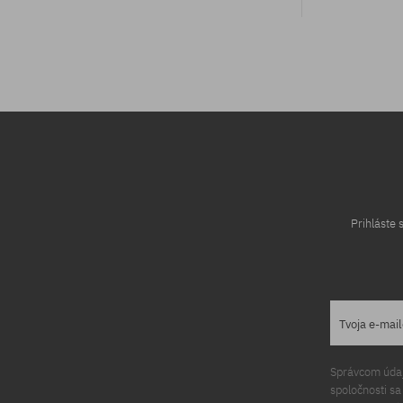
univerzálna veľkosť
univerzálna v
Prihláste
Tvoja e-mai
Správcom údajo
spoločnosti s