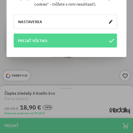
cookies" - môžete s nimi nesúhlasiť).
NASTAVENIA
PRIJAŤ VŠETKO
FARBY (
+2
)
Čiapka Iriedaily X Koelln Eco
čierna (black)
18,90 €
-34%
28,90 €
Doprava zadarmo od 70,30 €
PRIDAŤ