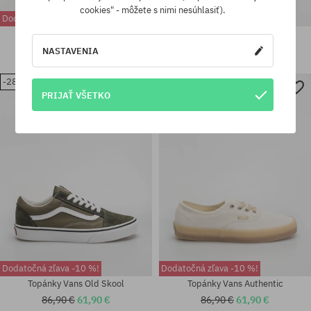
cookies" - môžete s nimi nesúhlasiť).
Dodatočná zľava -10 %!
Dodatočná zľava -10 %!
Topánky Vans Chukka Low
Topánky Vans Knu Skool
Sidestripe
93,90 €
65,90 €
NASTAVENIA
75,90 €
68,90 €
-28%
-28%
PRIJAŤ VŠETKO
Dostupné veľkosti:
Dostupné veľkosti:
41
36.5; 37; 38.5; 39; 40; 40.5; 44
Dodatočná zľava -10 %!
Dodatočná zľava -10 %!
Topánky Vans Old Skool
Topánky Vans Authentic
86,90 €
61,90 €
86,90 €
61,90 €