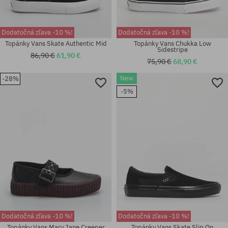
Dodatočná zľava -10 %!
Dodatočná zľava -10 %!
Topánky Vans Skate Authentic Mid
Topánky Vans Chukka Low
Sidestripe
86,90 €
61,90 €
75,90 €
68,90 €
New
-28%
Dostupné veľkosti:
Dostupné veľkosti:
41; 42; 42.5; 43; 44; 44.5; 45;
40.5; 41; 42; 42.5; 43; 44; 44.5;
-5%
46
45; 46; 47
Dodatočná zľava -10 %!
Dodatočná zľava -10 %!
Topánky Vans Mary Jane Creeper
Topánky Vans Skate Slip On