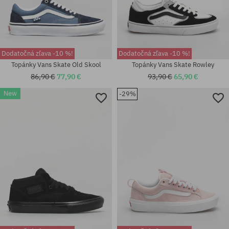
Dodatočná zľava -10 %!
Dodatočná zľava -10 %!
Topánky Vans Skate Old Skool
Topánky Vans Skate Rowley
86,90 €
77,90 €
93,90 €
65,90 €
New
-29%
Dostupné veľkosti:
Dostupné veľkosti:
42; 42.5; 43; 44; 44.5; 45; 46;
S; XL
47