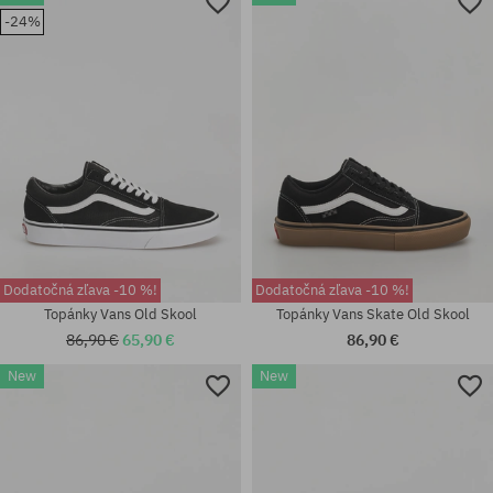
35; 36; 36.5; 37; 38; 38.5; 39;
-24%
Dostupné veľkosti:
40; 40.5; 41; 42; 42.5; 43; 44;
42; 46
44.5; 45; 46; 47; 48; 49
Dodatočná zľava -10 %!
Dodatočná zľava -10 %!
Topánky Vans Old Skool
Topánky Vans Skate Old Skool
86,90 €
65,90 €
86,90 €
New
New
Dostupné veľkosti:
Dostupné veľkosti:
36; 36.5; 38.5; 43; 44.5; 45; 48;
36.5; 37; 38.5
49