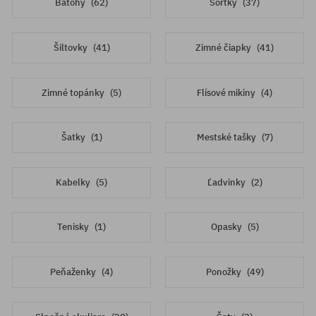
Batohy
(62)
Šortky
(37)
Šiltovky
(41)
Zimné čiapky
(41)
Zimné topánky
(5)
Flísové mikiny
(4)
Šatky
(1)
Mestské tašky
(7)
Kabelky
(5)
Ľadvinky
(2)
Tenisky
(1)
Opasky
(5)
Peňaženky
(4)
Ponožky
(49)