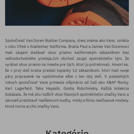
Spoločnosť Van Doren Rubber Company, dnes známa ako Vans, vznikla
v roku 1966 v Anaheime/ Kalifornia. Bratia Paul a James Van Dorenovci
mali záujem dodávať obuv priamo kalifornským zákazníkom bez
veľkoobchodného predaja.Ich obchod zaujal spotrebiteľov tým, že
vyrábal obuv priamo na mieste pre tých, ktorí ju potrebovali. Hovorí sa,
že v prvý deň bratia predali topánky 12 zákazníkom, ktorí mali svoje
páry pripravené na vyzdvihnutie ešte v ten istý deň. V posledných
rokoch spoločnosť Vans priniesla inšpiráciu od ľudí ako A$AP Rocky,
Karl Lagerfeld, Taka Hayashi, Gosha Rubchinskiy. Každá kolekcia
dokázala, že má silu rozšíriť vkus hlavných spotrebiteľov značky Vans a
zároveň predstaviť nadšencom hudby, módy a filmu nadčasové modely,
ktoré tvoria archív značky Vans.
Kategórie