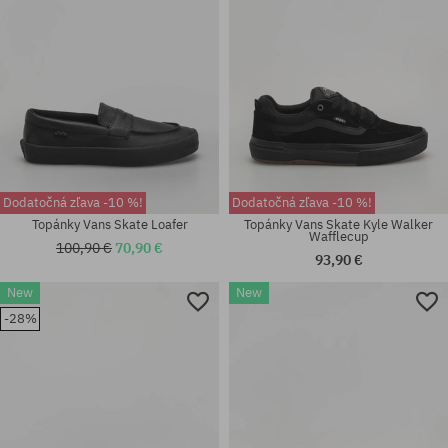
Dodatočná zľava -10 %!
Dodatočná zľava -10 %!
Topánky Vans Skate Loafer
Topánky Vans Skate Kyle Walker
Wafflecup
100,90 €
70,90 €
93,90 €
New
New
Dostupné veľkosti:
Dostupné veľkosti:
-28%
42.5; 44; 44.5; 45; 46
41; 42.5; 44; 44.5; 45; 46; 47