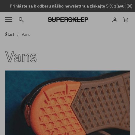
Prihláste sa k odberu nášho newslettra a získajte 5 % zľavu!
Štart
Vans
Vans