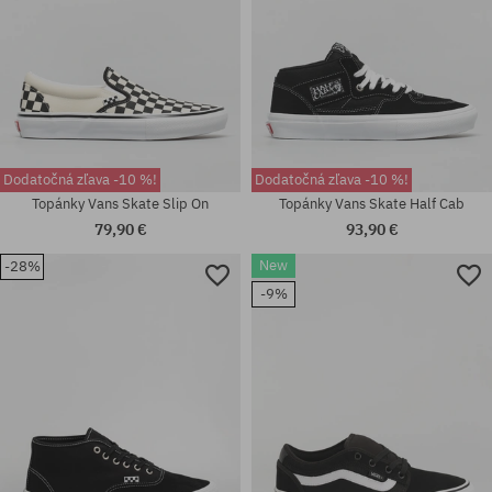
Dodatočná zľava -10 %!
Dodatočná zľava -10 %!
Topánky Vans Skate Slip On
Topánky Vans Skate Half Cab
79,90 €
93,90 €
Dostupné veľkosti:
New
-28%
36; 36.5; 37; 38; 38.5; 39; 40;
Dostupné veľkosti:
-9%
40.5; 41; 42; 42.5; 43; 44; 44.5;
38; 38.5; 41; 42; 42.5; 43; 44;
45; 46; 47; 48; 49; 50
45; 46; 47