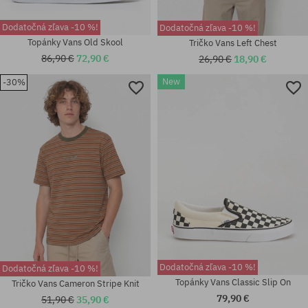
Dodatočná zľava -10 %!
Dodatočná zľava -10 %!
Topánky Vans Old Skool
Tričko Vans Left Chest
86,90 €
72,90 €
26,90 €
18,90 €
New
-30%
Dostupné veľkosti:
Dostupné veľkosti:
M
M; L
Dodatočná zľava -10 %!
Dodatočná zľava -10 %!
Topánky Vans Classic Slip On
Tričko Vans Cameron Stripe Knit
79,90 €
51,90 €
35,90 €