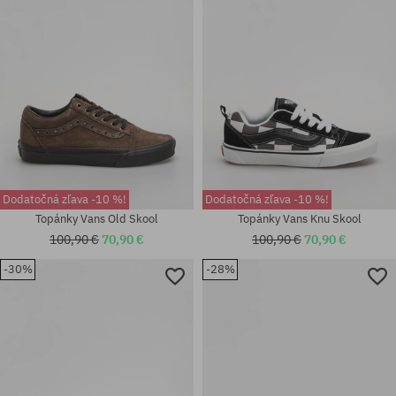
37
40.5; 42; 44.5; 45
Dodatočná zľava -10 %!
Dodatočná zľava -10 %!
Topánky Vans Old Skool
Topánky Vans Knu Skool
100,90 €
70,90 €
100,90 €
70,90 €
-30%
-28%
Dostupné veľkosti:
36.5; 38.5; 39; 40; 40.5; 41; 42;
Dostupné veľkosti:
42.5; 43; 44; 44.5; 45; 47; 48
M; L