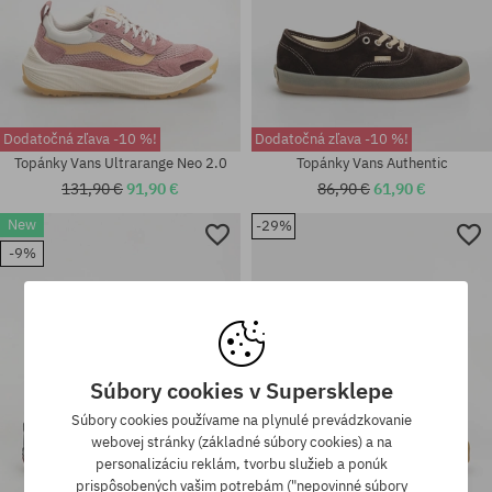
Dodatočná zľava -10 %!
Dodatočná zľava -10 %!
Topánky Vans Ultrarange Neo 2.0
Topánky Vans Authentic
131,90 €
91,90 €
86,90 €
61,90 €
New
-29%
Dostupné veľkosti:
Dostupné veľkosti:
-9%
36.5; 37; 38; 38.5; 39; 40; 40.5;
38; 38.5; 39; 40; 40.5; 41; 42;
42; 42.5; 43; 44.5; 45
42.5; 43; 44; 44.5; 46; 47
Súbory cookies v Supersklepe
Súbory cookies používame na plynulé prevádzkovanie
webovej stránky (základné súbory cookies) a na
personalizáciu reklám, tvorbu služieb a ponúk
prispôsobených vašim potrebám ("nepovinné súbory