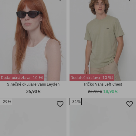
41; 42; 42.5; 43; 44; 44.5; 45;
Dostupné veľkosti:
46; 47
37; 40.5
Dodatočná zľava -10 %!
Dodatočná zľava -10 %!
Slnečné okuliare Vans Leyden
Tričko Vans Left Chest
26,90 €
26,90 €
18,90 €
-29%
-31%
Dostupné veľkosti:
Dostupné veľkosti:
42.5
S; M; XL