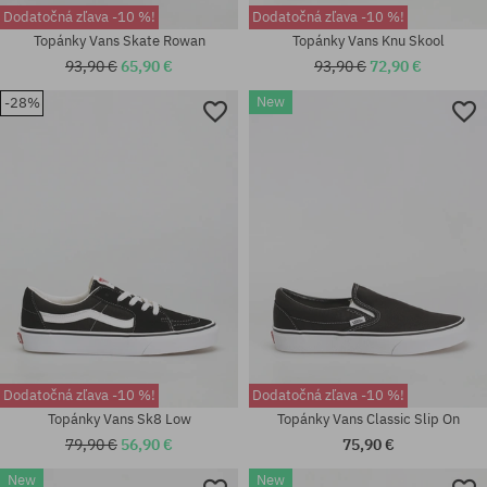
Dodatočná zľava -10 %!
Dodatočná zľava -10 %!
Topánky Vans Skate Rowan
Topánky Vans Knu Skool
93,90 €
65,90 €
93,90 €
72,90 €
New
-28%
Dostupné veľkosti:
37; 38; 38.5; 39; 40; 41; 42;
Dostupné veľkosti:
42.5; 43; 44; 44.5; 47
42; 42.5; 43; 44; 44.5; 45; 46
Dodatočná zľava -10 %!
Dodatočná zľava -10 %!
Topánky Vans Sk8 Low
Topánky Vans Classic Slip On
79,90 €
56,90 €
75,90 €
Dostupné veľkosti:
New
New