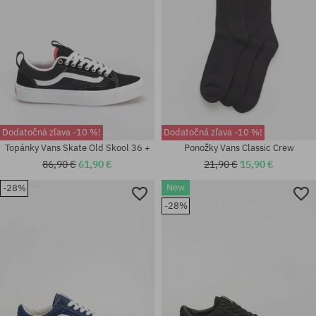
Dodatočná zľava -10 %!
Dodatočná zľava -10 %!
Topánky Vans Skate Old Skool 36 +
Ponožky Vans Classic Crew
86,90 €
61,90 €
21,90 €
15,90 €
Dostupné veľkosti:
New
-28%
Dostupné veľkosti:
36; 36.5; 37; 38; 38.5; 39; 40;
-28%
41; 42; 42.5; 43; 44; 44.5; 45;
40.5; 42; 42.5; 43; 44; 44.5; 45;
46
48