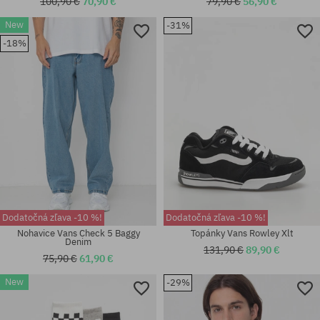
100,90 €
70,90 €
79,90 €
56,90 €
New
-31%
Dostupné veľkosti:
-18%
40.5; 41; 42; 42.5; 43; 44; 44.5;
Dostupné veľkosti:
45; 46; 47
37; 38; 38.5; 39; 40.5
Dodatočná zľava -10 %!
Dodatočná zľava -10 %!
Nohavice Vans Check 5 Baggy
Topánky Vans Rowley Xlt
Denim
131,90 €
89,90 €
75,90 €
61,90 €
New
-29%
Dostupné veľkosti:
Dostupné veľkosti:
40; 44.5
40; 40.5; 41; 42; 44; 45