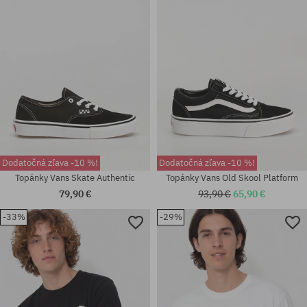
39; 40; 41; 42; 42.5; 43; 44;
Dostupné veľkosti:
44.5; 45; 47
37; 38; 38.5; 39; 40; 40.5
Dodatočná zľava -10 %!
Dodatočná zľava -10 %!
Topánky Vans Skate Authentic
Topánky Vans Old Skool Platform
79,90 €
93,90 €
65,90 €
-33%
-29%
Dostupné veľkosti:
Dostupné veľkosti:
38.5; 41; 42.5
M; L