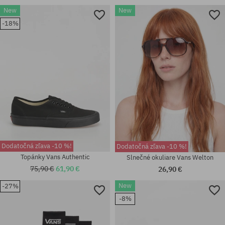
Dostupné veľkosti:
New
New
37; 38; 38.5; 39; 40; 40.5; 41;
-18%
42; 42.5; 43; 44; 44.5; 45; 46;
Dostupné veľkosti:
47
S; M; L; XL
Dodatočná zľava -10 %!
Dodatočná zľava -10 %!
Topánky Vans Authentic
Slnečné okuliare Vans Welton
75,90 €
61,90 €
26,90 €
New
-27%
Dostupné veľkosti:
-8%
36; 36.5; 37; 38.5; 40; 40.5; 41;
Dostupné veľkosti:
42; 42.5; 44; 44.5; 45; 46
L; XL