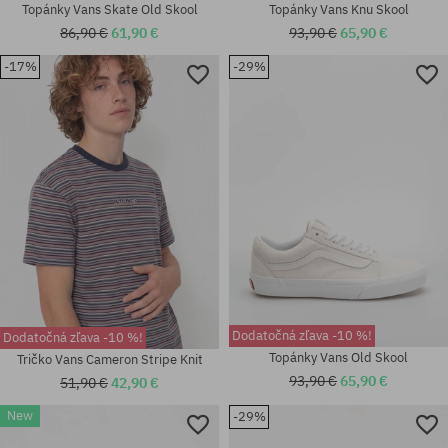
Topánky Vans Skate Old Skool
Topánky Vans Knu Skool
86,90 €
61,90 €
93,90 €
65,90 €
Dostupné veľkosti:
-17%
-29%
Dostupné veľkosti:
36.5; 37; 38; 39; 40; 40.5; 41;
36.5; 37; 38; 38.5; 39; 40; 40.5;
42; 42.5; 43; 44; 44.5; 45; 48;
42; 42.5
49; 50
Dodatočná zľava -10 %!
Dodatočná zľava -10 %!
Topánky Vans Old Skool
Tričko Vans Cameron Stripe Knit
93,90 €
65,90 €
51,90 €
42,90 €
New
-29%
Dostupné veľkosti: