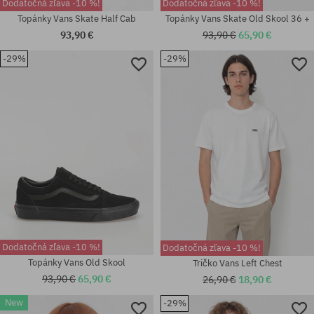
Dodatočná zľava -10 %!
Dodatočná zľava -10 %!
Topánky Vans Skate Half Cab
Topánky Vans Skate Old Skool 36 +
93,90 €
93,90 €
65,90 €
-29%
-29%
Dostupné veľkosti:
Dostupné veľkosti:
40.5; 41; 42; 42.5; 43; 44
41; 42; 44; 44.5
Dodatočná zľava -10 %!
Dodatočná zľava -10 %!
Topánky Vans Old Skool
Tričko Vans Left Chest
93,90 €
65,90 €
26,90 €
18,90 €
New
-29%
Dostupné veľkosti: