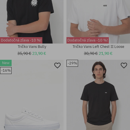
Dodatočná zľava -10 %!
Dodatočná zľava -10 %!
Tričko Vans Bully
Tričko Vans Left Chest II Loose
35,90 €
23,90 €
30,90 €
21,90 €
New
-29%
Dostupné veľkosti:
-16%
41; 42; 42.5; 43; 44; 44.5; 45;
Dostupné veľkosti:
46; 47
36.5; 38; 39; 41