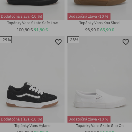
Dodatočná zľava -10 %!
Dodatočná zľava -10 %!
Topánky Vans Skate Safe Low
Topánky Vans Knu Skool
100,90 €
91,90 €
93,90 €
65,90 €
-29%
-28%
Dostupné veľkosti:
Dostupné veľkosti:
36.5; 37; 38; 38.5; 39; 40; 40.5
40.5; 42; 42.5; 44.5
Dodatočná zľava -10 %!
Dodatočná zľava -10 %!
Topánky Vans Hylane
Topánky Vans Skate Slip On