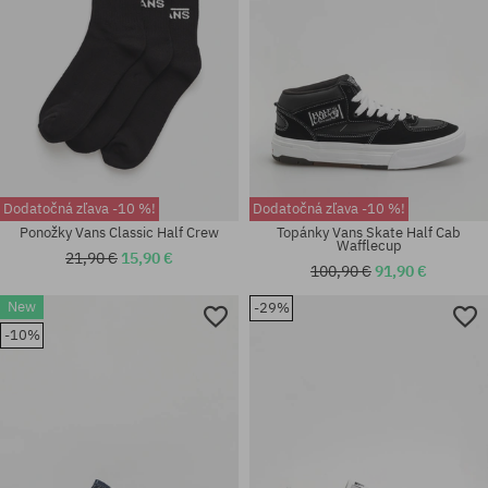
Dodatočná zľava -10 %!
Dodatočná zľava -10 %!
Ponožky Vans Classic Half Crew
Topánky Vans Skate Half Cab
Wafflecup
21,90 €
15,90 €
100,90 €
91,90 €
New
-29%
Dostupné veľkosti:
36.5; 38; 38.5; 40; 40.5; 41; 42;
-10%
42.5; 43; 44; 44.5; 46; 47
univerzálna veľkosť