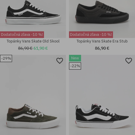
Dodatočná zľava -10 %!
Dodatočná zľava -10 %!
Topánky Vans Skate Old Skool
Topánky Vans Skate Era Stub
86,90 €
61,90 €
86,90 €
New
-29%
Dostupné veľkosti:
Dostupné veľkosti:
40.5; 41; 42; 42.5; 43; 44; 44.5;
-22%
43
46