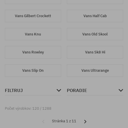
Vans Gilbert Crockett
Vans Half Cab
Vans Knu
Vans Old Skool
Vans Rowley
Vans Sk8 Hi
Vans Slip On
Vans Ultrarange
FILTRUJ
PORADIE
Počet výrobkov: 120 / 1288
Stránka 1 z 11