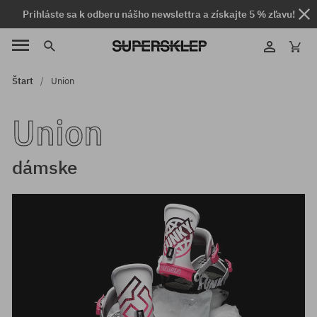
Prihláste sa k odberu nášho newslettra a získajte 5 % zľavu!
Štart
Union
Union
dámske