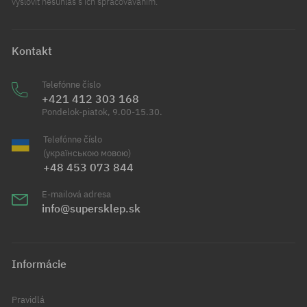
vysloviť nesúhlas s ich spracovávaním.
Kontakt
Telefónne číslo
+421 412 303 168
Pondelok-piatok, 9.00-15.30.
Telefónne číslo
(українською мовою)
+48 453 073 844
E-mailová adresa
info@supersklep.sk
Informácie
Pravidlá