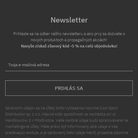
Newsletter
Prihláste sa na odber nášho newsletteru a ako prvý sa dozviete o
nových produktoch a propagačných akciách!
Navyše získaš zľavový kód -5 % na celú objednávku!
Tvoja e-mailová adresa
PRIHLÁS SA
Správcom údajov sa na účely tohto vyhlásenia rozumie Cool Sport
Distribution sp. z o.o. Hlavné sídlo spoločnosti sa nachádza pri ul.
Handlowców 2 v Modlniczce. Vaše osobné údaje budú spracovávané na
marketingové účely. Máte právo byť informovaný, aké údaje o Vás
predávajúci eviduje, a je oprávnený tieto údaje meniť, prípadne písomne