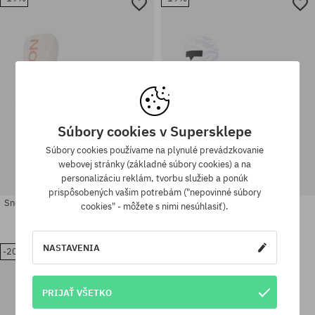
Dostupné veľkosti:
Dostupné veľkosti:
M
S; L
Súbory cookies v Supersklepe
Súbory cookies používame na plynulé prevádzkovanie
webovej stránky (základné súbory cookies) a na
personalizáciu reklám, tvorbu služieb a ponúk
prispôsobených vašim potrebám ("nepovinné súbory
Snowboardové viazanie Union Juliet
Snowboardové viazanie Union
cookies" - môžete s nimi nesúhlasiť).
Wmn
Legacy Wmn
204,90 €
164,90 €
257,90 €
206,90 €
NASTAVENIA
-20%
Dostupné veľkosti:
Dostupné veľkosti:
M; L
M
PRIJAŤ VŠETKO