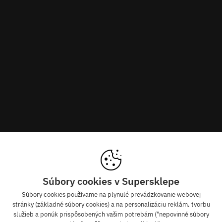
Súbory cookies v Supersklepe
 z tých značiek, ktoré nepredávajú len skateboar
Súbory cookies používame na plynulé prevádzkovanie webovej
stránky (základné súbory cookies) a na personalizáciu reklám, tvorbu
služieb a ponúk prispôsobených vašim potrebám ("nepovinné súbory