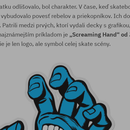
atku odlišovalo, bol charakter. V čase, keď skateb
z vybudovalo povesť rebelov a priekopníkov. Ich do
Patrili medzi prvých, ktorí vydali decky s grafikou,
 najznámejším príkladom je
„Screaming Hand“ od J
ie je len logo, ale symbol celej skate scény.