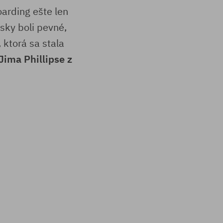
oarding ešte len
sky boli pevné,
 ktorá sa stala
ima Phillipse z