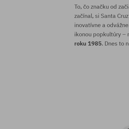
To, čo značku od zači
začínal, si Santa Cru
inovatívne a odvážne. 
ikonou popkultúry –
roku 1985
. Dnes to n