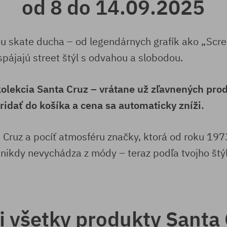
od 8 do 14.09.2025
ou skate ducha – od legendárnych grafík ako „Sc
spájajú street štýl s odvahou a slobodou.
kolekcia Santa Cruz – vrátane už zľavnených prod
ridať do košíka a cena sa automaticky zníži.
 Cruz a pocíť atmosféru značky, ktorá od roku 19
 nikdy nevychádza z módy – teraz podľa tvojho štýl
si všetky produkty Santa