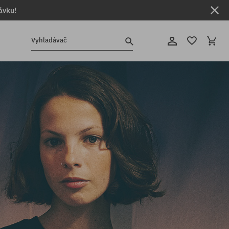
ávku!
Vyhladávač