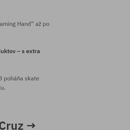
reaming Hand“ až po
uktov – s extra
73 poháňa skate
u.
 Cruz →