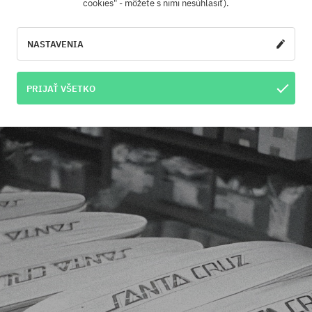
cookies" - môžete s nimi nesúhlasiť).
ku 1973
v Kalifornii, keď sa traja kamaráti –
Richa
hodli robiť viac než len jazdiť na doske. Začali vyr
NASTAVENIA
ovali ich po svojom meste:
Santa Cruz
.
PRIJAŤ VŠETKO