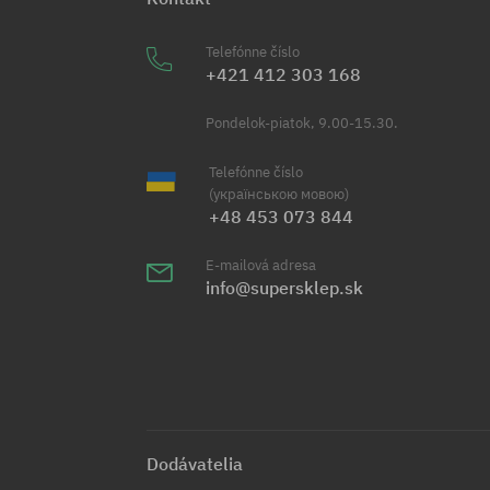
Telefónne číslo
+421 412 303 168
Pondelok-piatok, 9.00-15.30.
Telefónne číslo
(українською мовою)
+48 453 073 844
E-mailová adresa
info@supersklep.sk
Dodávatelia