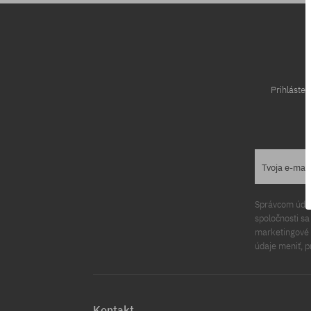
Prihláste
Tvoja e-mai
Správcom údajo
spoločnosti s
marketingové ú
údaje meniť, p
Kontakt