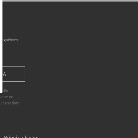
opagačných
 SA
sídlo
ávané na
ávnený tieto
Pripoj sa k nám