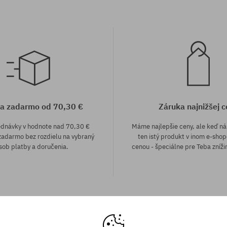
a zadarmo od 70,30 €
Záruka najnižšej c
ednávky v hodnote nad 70,30 €
Máme najlepšie ceny, ale keď n
adarmo bez rozdielu na vybraný
ten istý produkt v inom e-shop
sob platby a doručenia.
cenou - špeciálne pre Teba zníži