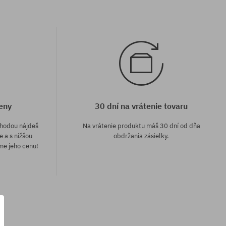
eny
30 dní na vrátenie tovaru
áhodou nájdeš
Na vrátenie produktu máš 30 dní od dňa
e a s nižšou
obdržania zásielky.
me jeho cenu!