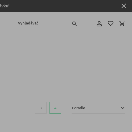
ávku!
Vyhladávač
3
4
Poradie