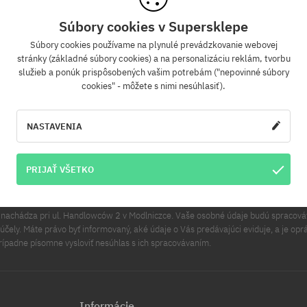
Súbory cookies v Supersklepe
Súbory cookies používame na plynulé prevádzkovanie webovej
Newsletter
stránky (základné súbory cookies) a na personalizáciu reklám, tvorbu
služieb a ponúk prispôsobených vašim potrebám ("nepovinné súbory
cookies" - môžete s nimi nesúhlasiť).
 sa na odber nášho newsletteru a ako prvý sa dozviete o nových produktoch a pr
akciách!
Navyše získaš zľavový kód -5 % na celú objednávku!
NASTAVENIA
PRIHLÁS
lová adresa
PRIJAŤ VŠETKO
v sa na účely tohto vyhlásenia rozumie Cool Sport Distribution sp. z o.o. Hlavné 
a nachádza pri ul. Handlowców 2 v Modlniczce. Vaše osobné údaje budú spracov
čely. Máte právo byť informovaný, aké údaje o Vás predávajúci eviduje, a je opr
rípadne písomne vysloviť nesúhlas s ich spracovávaním.
Informácie