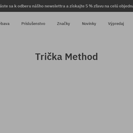
láste sa k odberu nášho newslettra a získajte 5 % zľavu na celú objedn
ýbava
Príslušenstvo
Značky
Novinky
Výpredaj
Trička Method