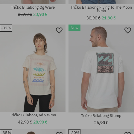
Tričko Billabong Og Wave
Tričko Billabong Flying To The Moon
Wmn
35,90 €
23,90 €
30,90 €
21,90 €
New
-32%
Dostupné veľkosti:
Dostupné veľkosti:
L; XL
M; L; XL; XXL
Tričko Billabong Adiv Wmn
Tričko Billabong Stamp
42,90 €
28,90 €
26,90 €
-35%
-20%