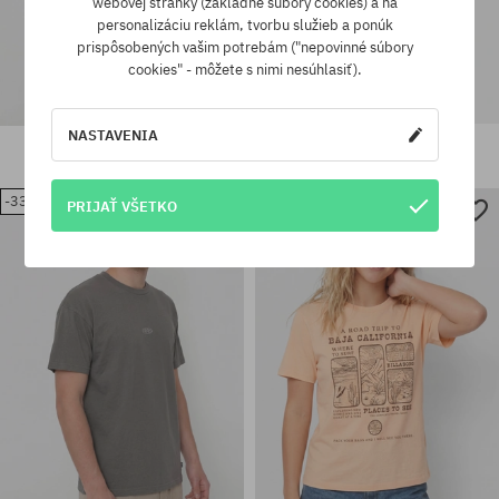
webovej stránky (základné súbory cookies) a na
personalizáciu reklám, tvorbu služieb a ponúk
prispôsobených vašim potrebám ("nepovinné súbory
cookies" - môžete s nimi nesúhlasiť).
NASTAVENIA
Tričko Billabong Arch Ww
Tričko Billabong Arch
37,90 €
26,90 €
21,90 €
-33%
-29%
PRIJAŤ VŠETKO
Dostupné veľkosti:
Dostupné veľkosti:
S
M; XL