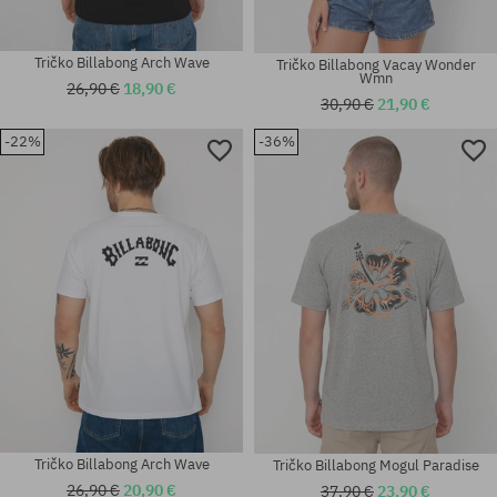
Tričko Billabong Arch Wave
Tričko Billabong Vacay Wonder
Wmn
26,90 €
18,90 €
30,90 €
21,90 €
-22%
-36%
Dostupné veľkosti:
Dostupné veľkosti:
XL
XS; S; M
Tričko Billabong Arch Wave
Tričko Billabong Mogul Paradise
26,90 €
20,90 €
37,90 €
23,90 €