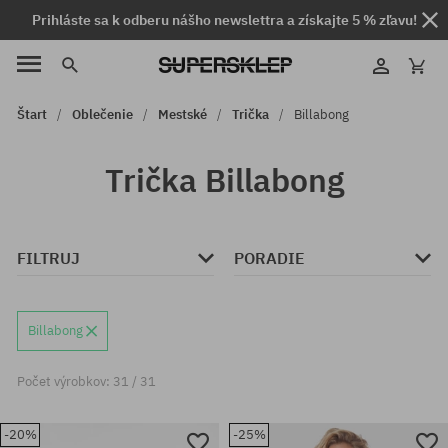
Prihláste sa k odberu nášho newslettra a získajte 5 % zľavu!
Štart
Oblečenie
Mestské
Trička
Billabong
Trička Billabong
FILTRUJ
PORADIE
Billabong
Počet výrobkov: 31 / 31
-20%
-25%