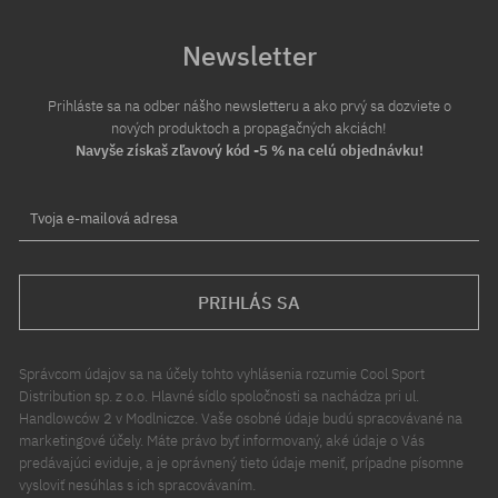
Newsletter
Prihláste sa na odber nášho newsletteru a ako prvý sa dozviete o
nových produktoch a propagačných akciách!
Navyše získaš zľavový kód -5 % na celú objednávku!
Tvoja e-mailová adresa
PRIHLÁS SA
Správcom údajov sa na účely tohto vyhlásenia rozumie Cool Sport
Distribution sp. z o.o. Hlavné sídlo spoločnosti sa nachádza pri ul.
Handlowców 2 v Modlniczce. Vaše osobné údaje budú spracovávané na
marketingové účely. Máte právo byť informovaný, aké údaje o Vás
predávajúci eviduje, a je oprávnený tieto údaje meniť, prípadne písomne
vysloviť nesúhlas s ich spracovávaním.