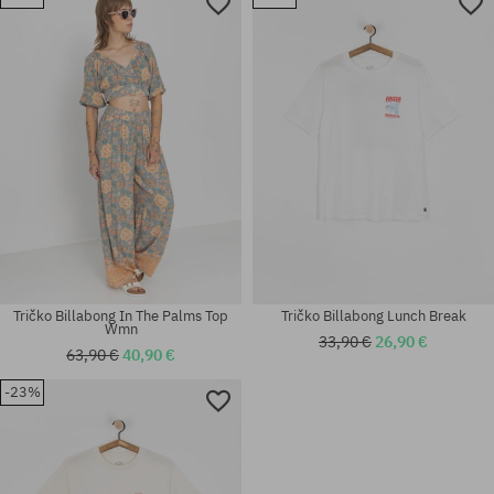
Dostupné veľkosti:
Dostupné veľkosti:
L; XL; XXL
XS; S; M
Tričko Billabong In The Palms Top
Tričko Billabong Lunch Break
Wmn
33,90 €
26,90 €
63,90 €
40,90 €
-23%
Dostupné veľkosti:
Dostupné veľkosti:
S; M
S; M; L; XL