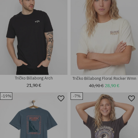
M; L; XL
M; L; XL
Tričko Billabong Arch
Tričko Billabong Floral Rocker Wmn
21,90 €
40,90 €
28,90 €
-19%
-7%
Dostupné veľkosti:
Dostupné veľkosti:
XS; S
XS; S