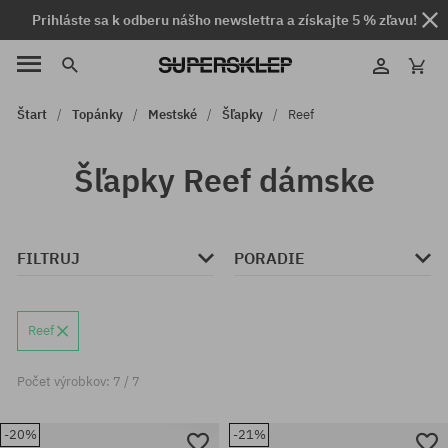
Prihláste sa k odberu nášho newslettra a získajte 5 % zľavu!
Štart
Topánky
Mestské
Šľapky
Reef
Šľapky Reef dámske
FILTRUJ
PORADIE
Reef
Počet výrobkov: 7 / 7
-20%
-21%