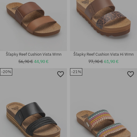
Šľapky Reef Cushion Vista Wmn
Šľapky Reef Cushion Vista Hi Wmn
56,90 €
44,90 €
77,90 €
61,90 €
-20%
-21%
Dostupné veľkosti:
Dostupné veľkosti:
36; 37.5; 38.5
36; 37.5; 40