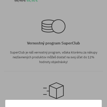
56,90 €
44,90 €
Dostupné veľkosti:
Dostupné veľkosti:
36; 37.5; 38.5; 40
36
Vernostný program SuperClub
SuperClub je náš vernostný program, vďaka ktorému za nákupy
nezľavnených produktov môžeš dostať na svoj účet do 12%
hodnoty objednávky!
Dostupné veľkosti:
36; 40