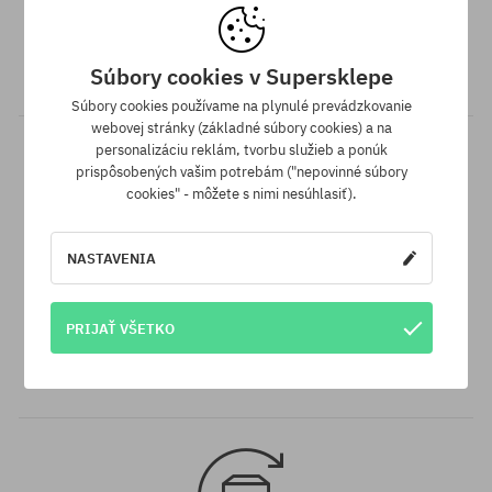
Doprava zadarmo od 70,30 €
Všetky objednávky v hodnote nad 70,30 € odosielame zadarmo
Súbory cookies v Supersklepe
bez rozdielu na vybraný spôsob platby a doručenia.
Súbory cookies používame na plynulé prevádzkovanie
webovej stránky (základné súbory cookies) a na
personalizáciu reklám, tvorbu služieb a ponúk
prispôsobených vašim potrebám ("nepovinné súbory
cookies" - môžete s nimi nesúhlasiť).
NASTAVENIA
Záruka najnižšej ceny
PRIJAŤ VŠETKO
Máme najlepšie ceny, ale keď náhodou nájdeš ten istý produkt v
inom e-shope a s nižšou cenou - špeciálne pre Teba znížime jeho
cenu!