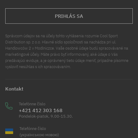
PRIHLÁS SA
Správcom údajov sa na účely tohto vyhlásenia rozumie Cool Sport
Distribution sp. z o.o. Hlavné sídlo spoločnosti sa nachádza pri ul.
Handlowców 2 v Modlniczce. Vaše osobné údaje budú spracovávané na
marketingové účely. Máte právo byť informovaný, aké údaje o Vás
predávajúci eviduje, a je oprávnený tieto údaje meniť, prípadne písomne
vysloviť nesúhlas s ich spracovávaním.
Kontakt
Telefónne číslo
+421 412 303 168
Pondelok-piatok, 9.00-15.30.
Telefónne číslo
(українською мовою)