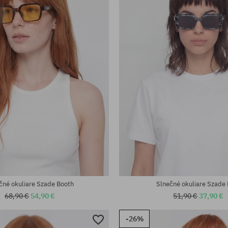
eľkosť
univerzálna veľkosť
čné okuliare Szade Booth
Slnečné okuliare Szade 
68,90 €
54,90 €
51,90 €
37,90 €
-26%