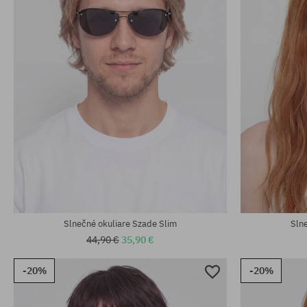
univerzálna veľkosť
univerzálna v
Slnečné okuliare Szade Slim
Sln
44,90 €
35,90 €
-20%
-20%