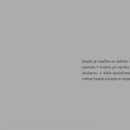
Szade je značka so sídlom 
vyvinula 7 krokov pri výrobe
okuliarov. V sídle spoločno
rodine Szade a kúpte si svoj