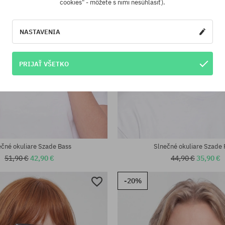
cookies" - môžete s nimi nesúhlasiť).
NASTAVENIA
PRIJAŤ VŠETKO
eľkosť
univerzálna veľkosť
ečné okuliare Szade Bass
Slnečné okuliare Szade
51,90 €
42,90 €
44,90 €
35,90 €
-20%