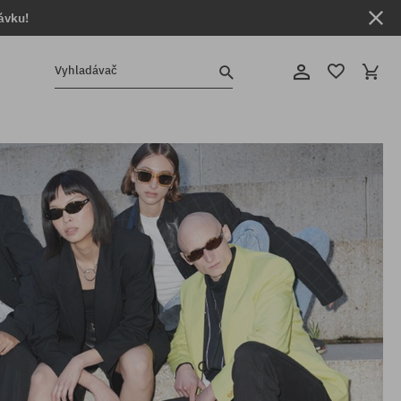
ávku!
Vyhladávač