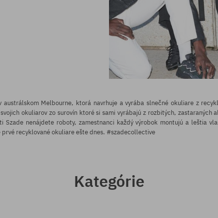
v austrálskom Melbourne, ktorá navrhuje a vyrába slnečné okuliare z recyk
 svojich okuliarov zo surovín ktoré si sami vyrábajú z rozbitých, zastaranýc
sti Szade nenájdete roboty, zamestnanci každý výrobok montujú a leštia vla
e prvé recyklované okuliare ešte dnes. #szadecollective
Kategórie