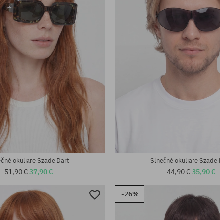
eľkosť
univerzálna veľkosť
ečné okuliare Szade Dart
Slnečné okuliare Szade
51,90 €
37,90 €
44,90 €
35,90 €
-26%