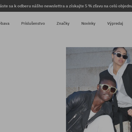
láste sa k odberu nášho newslettra a získajte 5 % zľavu na celú objedn
ýbava
Príslušenstvo
Značky
Novinky
Výpredaj