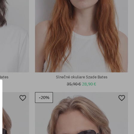
univerzálna veľkosť
Bates
Slnečné okuliare Szade Bates
35,90 €
28,90 €
-20%