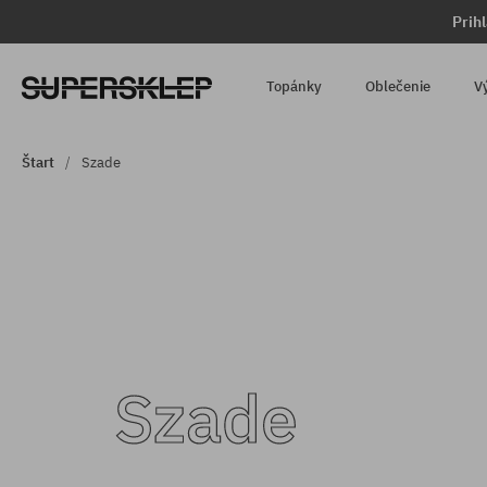
Prih
Topánky
Oblečenie
V
Štart
Szade
Szade