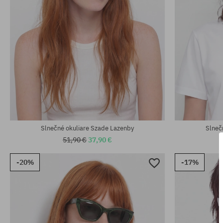
univerzálna veľkosť
univerzálna v
Slnečné okuliare Szade Lazenby
Slneč
51,90 €
37,90 €
-20%
-17%