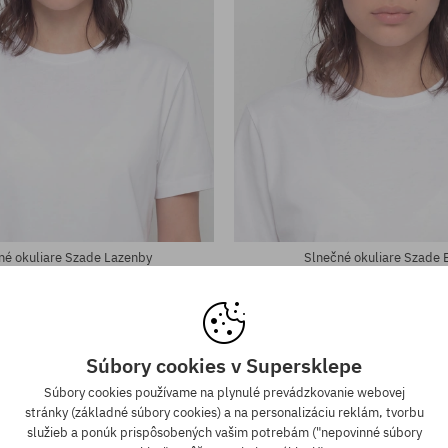
eľkosť
univerzálna veľkosť
né okuliare Szade Lazenby
Slnečné okuliare Szade 
51,90 €
37,90 €
35,90 €
28,90 €
-20%
Súbory cookies v Supersklepe
Súbory cookies používame na plynulé prevádzkovanie webovej
stránky (základné súbory cookies) a na personalizáciu reklám, tvorbu
služieb a ponúk prispôsobených vašim potrebám ("nepovinné súbory