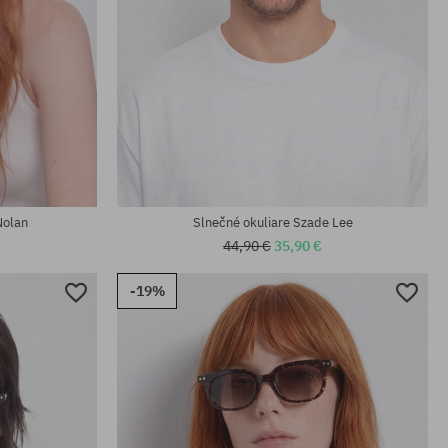
Nolan
Slnečné okuliare Szade Lee
44,90 €
35,90 €
-19%