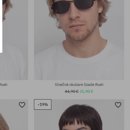
univerzálna veľkosť
 Rush
Slnečné okuliare Szade Rush
44,90 €
35,90 €
-19%