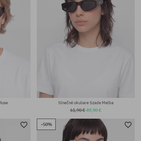
univerzálna veľkosť
 Ruse
Slnečné okuliare Szade Melba
61,90 €
49,90 €
-50%