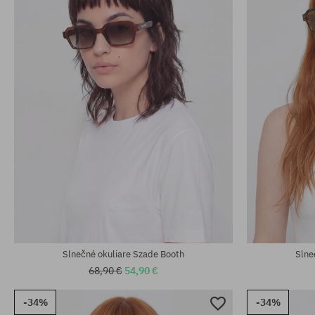
univerzálna veľkosť
univerzálna v
Slnečné okuliare Szade Booth
Slne
68,90 €
54,90 €
-34%
-34%