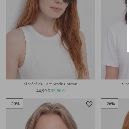
univerzálna veľkosť
univerzálna v
Slnečné okuliare Szade Uptown
Sln
44,90 €
35,90 €
-20%
-26%