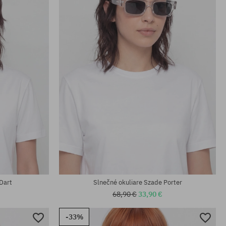
univerzálna veľkosť
Dart
Slnečné okuliare Szade Porter
68,90 €
33,90 €
-33%