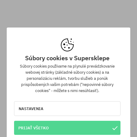
Všetky objednávky v hodnote nad 70,30 € odosielame zadarmo
bez rozdielu na vybraný spôsob platby a doručenia.
Dostupné veľkosti:
M
Záruka najnižšej ceny
Súbory cookies v Supersklepe
Máme najlepšie ceny, ale keď náhodou nájdeš ten istý produkt v
inom e-shope a s nižšou cenou - špeciálne pre Teba znížime jeho
Súbory cookies používame na plynulé prevádzkovanie
cenu!
webovej stránky (základné súbory cookies) a na
personalizáciu reklám, tvorbu služieb a ponúk
prispôsobených vašim potrebám ("nepovinné súbory
cookies" - môžete s nimi nesúhlasiť).
30 dní na vrátenie tovaru
NASTAVENIA
Na vrátenie produktu máš 30 dní od dňa obdržania zásielky.
PRIJAŤ VŠETKO