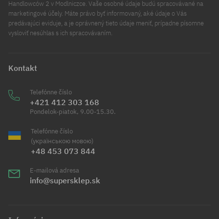
Handlowców 2 v Modlniczce. Vaše osobné údaje budú spracovávané na
marketingové účely. Máte právo byť informovaný, aké údaje o Vás
predávajúci eviduje, a je oprávnený tieto údaje meniť, prípadne písomne
vysloviť nesúhlas s ich spracovávaním.
Kontakt
Telefónne číslo
+421 412 303 168
Pondelok-piatok, 9.00-15.30.
Telefónne číslo
(українською мовою)
+48 453 073 844
E-mailová adresa
info@supersklep.sk