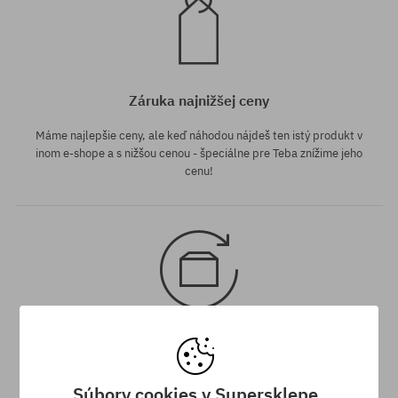
Záruka najnižšej ceny
Máme najlepšie ceny, ale keď náhodou nájdeš ten istý produkt v
inom e-shope a s nižšou cenou - špeciálne pre Teba znížime jeho
cenu!
30 dní na vrátenie tovaru
Na vrátenie produktu máš 30 dní od dňa obdržania zásielky.
Súbory cookies v Supersklepe