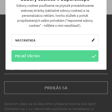
Súbory cookies používame na plynulé prevádzkovanie
webovej stránky (základné súbory cookies) a na
personalizáciu reklám, tvorbu služieb a ponúk
prispôsobených vašim potrebám ("nepovinné súbory
cookies" - môžete s nimi nesúhlasiť).
Newsletter
NASTAVENIA
Prihláste sa na odber nášho newsletteru a ako prvý sa dozviete o
nových produktoch a propagačných akciách!
Navyše získaš zľavový kód -5 % na celú objednávku!
PRIJAŤ VŠETKO
Tvoja e-mailová adresa
PRIHLÁS SA
Správcom údajov sa na účely tohto vyhlásenia rozumie Cool Sport
Distribution sp. z o.o. Hlavné sídlo spoločnosti sa nachádza pri ul.