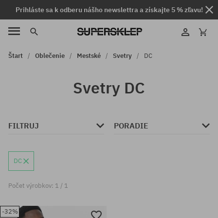
Prihláste sa k odberu nášho newslettra a získajte 5 % zľavu!
Štart
Oblečenie
Mestské
Svetry
DC
Svetry DC
FILTRUJ
PORADIE
DC
Počet výrobkov: 1 / 1
-32%