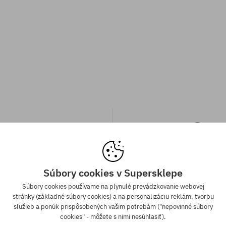
Súbory cookies v Supersklepe
a zadarmo od 70,30 €
Súbory cookies používame na plynulé prevádzkovanie webovej
Záruka najnižšej c
stránky (základné súbory cookies) a na personalizáciu reklám, tvorbu
služieb a ponúk prispôsobených vašim potrebám ("nepovinné súbory
ednávky v hodnote nad 70,30 €
Máme najlepšie ceny, ale keď n
cookies" - môžete s nimi nesúhlasiť).
adarmo bez rozdielu na vybraný
ten istý produkt v inom e-shop