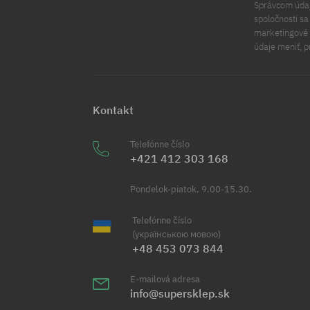
Správcom údajo
spoločnosti s
marketingové ú
údaje meniť, p
Kontakt
Telefónne číslo
+421 412 303 168
Pondelok-piatok, 9.00-15.30.
Telefónne číslo
(українською мовою)
+48 453 073 844
E-mailová adresa
info@supersklep.sk