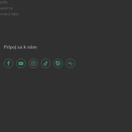
sídlo
ávané na
ávnený tieto
Pripoj sa k nám