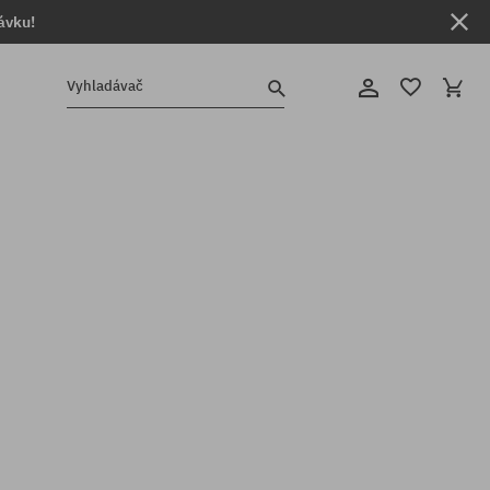
ávku!
Vyhladávač