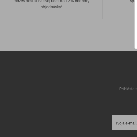
môžeš dostať na svoj účet do 12% hodnoty
spô
objednávky!
Dostupné veľkosti:
8.0
Prihláste
Tvoja e-mai