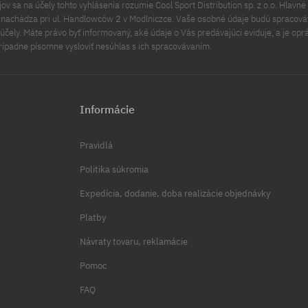
v sa na účely tohto vyhlásenia rozumie Cool Sport Distribution sp. z o.o. Hlavné 
a nachádza pri ul. Handlowców 2 v Modlniczce. Vaše osobné údaje budú spracov
čely. Máte právo byť informovaný, aké údaje o Vás predávajúci eviduje, a je opr
rípadne písomne vysloviť nesúhlas s ich spracovávaním.
Informácie
Pravidlá
Politika súkromia
Expedícia, dodanie, doba realizácie objednávky
Platby
Návraty tovaru, reklamácie
Pomoc
FAQ