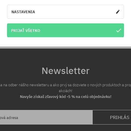
sob platby a doručenia.
cenou - špeciálne pre Teba zníži
NASTAVENIA
PRIJAŤ VŠETKO
Newsletter
 sa na odber nášho newsletteru a ako prvý sa dozviete o nových produktoch a pr
akciách!
Navyše získaš zľavový kód -5 % na celú objednávku!
PRIHLÁS
lová adresa