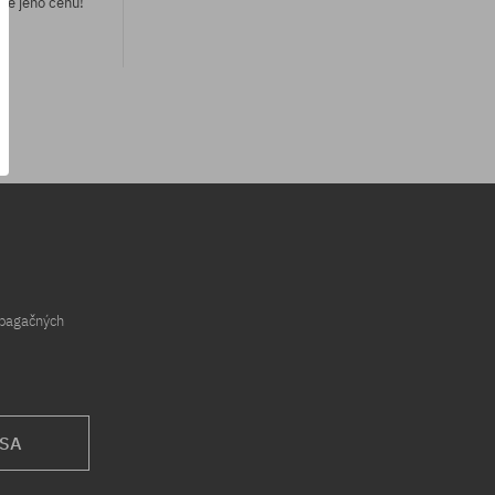
me jeho cenu!
opagačných
 SA