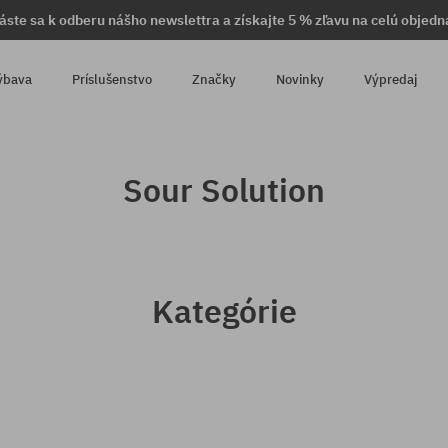
láste sa k odberu nášho newslettra a získajte 5 % zľavu na celú objedn
ýbava
Príslušenstvo
Značky
Novinky
Výpredaj
Sour Solution
Kategórie