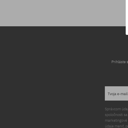
Dostupné veľkosti:
XS
Prihláste
Tvoja e-mai
Správcom údajo
spoločnosti s
marketingové ú
údaje meniť, p