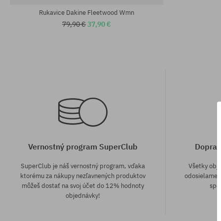
Rukavice Dakine Fleetwood Wmn
79,90 €
37,90 €
Vernostný program SuperClub
Doprav
SuperClub je náš vernostný program, vďaka
Všetky obj
ktorému za nákupy nezľavnených produktov
odosielame z
môžeš dostať na svoj účet do 12% hodnoty
spô
objednávky!