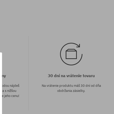
eny
30 dní na vrátenie tovaru
áhodou nájdeš
Na vrátenie produktu máš 30 dní od dňa
e a s nižšou
obdržania zásielky.
me jeho cenu!