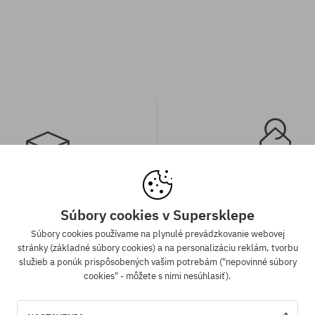
a zadarmo od 70,30 €
Záruka najnižšej c
Súbory cookies v Supersklepe
Súbory cookies používame na plynulé prevádzkovanie webovej
ednávky v hodnote nad 70,30 €
Máme najlepšie ceny, ale keď n
stránky (základné súbory cookies) a na personalizáciu reklám, tvorbu
adarmo bez rozdielu na vybraný
ten istý produkt v inom e-shop
služieb a ponúk prispôsobených vašim potrebám ("nepovinné súbory
sob platby a doručenia.
cenou - špeciálne pre Teba zníži
cookies" - môžete s nimi nesúhlasiť).