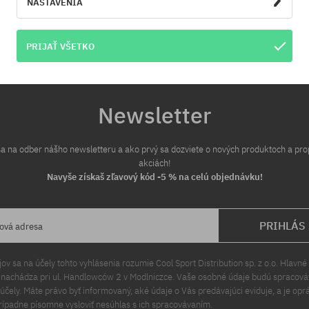
NASTAVENIA
PRIJAŤ VŠETKO
Newsletter
 sa na odber nášho newsletteru a ako prvý sa dozviete o nových produktoch a pr
akciách!
Navyše získaš zľavový kód -5 % na celú objednávku!
PRIHLÁS
lová adresa
v sa na účely tohto vyhlásenia rozumie Cool Sport Distribution sp. z o.o. Hlavné 
a nachádza pri ul. Handlowców 2 v Modlniczce. Vaše osobné údaje budú spracov
čely. Máte právo byť informovaný, aké údaje o Vás predávajúci eviduje, a je opr
rípadne písomne vysloviť nesúhlas s ich spracovávaním.