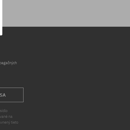
opagačných
 SA
sídlo
ávané na
ávnený tieto