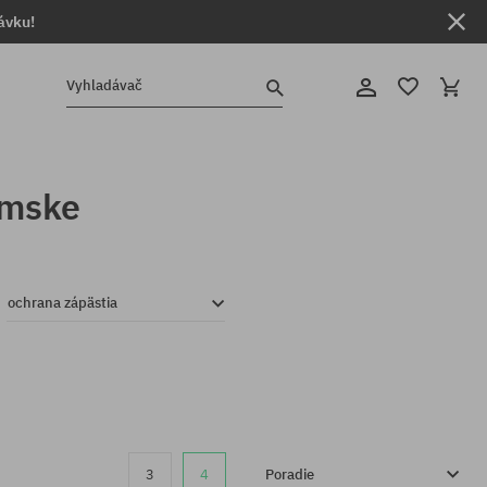
ávku!
Vyhladávač
ámske
ochrana zápästia
3
4
Poradie