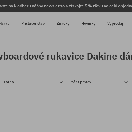
láste sa k odberu nášho newslettra a získajte 5 % zľavu na celú objedn
ýbava
Príslušenstvo
Značky
Novinky
Výpredaj
boardové rukavice Dakine d
Farba
Počet prstov