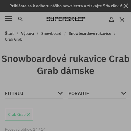
Prihláste sa k odberu nášho newslettra a získajte 5 % zľavu!
Štart
Výbava
Snowboard
Snowboardové rukavice
Crab Grab
Snowboardové rukavice Crab
Grab dámske
FILTRUJ
PORADIE
Crab Grab
Počet výrobkov: 14 / 14