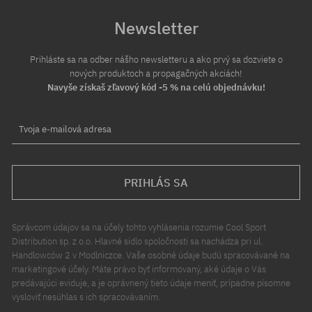
Newsletter
Prihláste sa na odber nášho newsletteru a ako prvý sa dozviete o
nových produktoch a propagačných akciách!
Navyše získaš zľavový kód -5 % na celú objednávku!
Tvoja e-mailová adresa
PRIHLÁS SA
Správcom údajov sa na účely tohto vyhlásenia rozumie Cool Sport
Distribution sp. z o.o. Hlavné sídlo spoločnosti sa nachádza pri ul.
Handlowców 2 v Modlniczce. Vaše osobné údaje budú spracovávané na
marketingové účely. Máte právo byť informovaný, aké údaje o Vás
predávajúci eviduje, a je oprávnený tieto údaje meniť, prípadne písomne
vysloviť nesúhlas s ich spracovávaním.