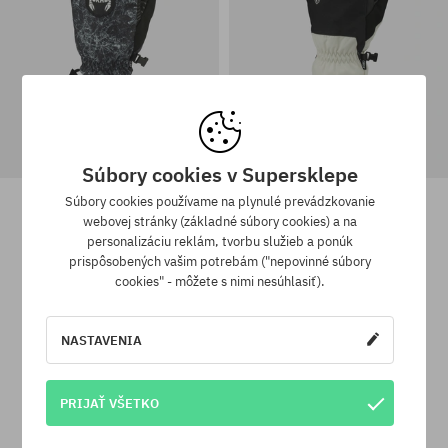
Súbory cookies v Supersklepe
Rukavice Crab Grab Slap Mitt
Rukavice Crab Grab Cinch Mitt
Súbory cookies používame na plynulé prevádzkovanie
70,90 €
49,90 €
93,90 €
65,90 €
webovej stránky (základné súbory cookies) a na
personalizáciu reklám, tvorbu služieb a ponúk
prispôsobených vašim potrebám ("nepovinné súbory
Dostupné veľkosti:
Dostupné veľkosti:
cookies" - môžete s nimi nesúhlasiť).
XL
L; XL
NASTAVENIA
Vernostný program SuperClub
PRIJAŤ VŠETKO
SuperClub je náš vernostný program, vďaka ktorému za nákupy