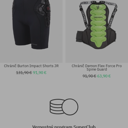
Chránič Burton Impact Shorts JR
Chránič Demon Flex Force Pro
Spine Guard
131,90 €
91,90 €
91,90 €
63,90 €
Dostupné veľkosti:
Dostupné veľkosti:
M; L
M; L-XL; XS-S
Vernostný program SuperClub