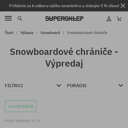
Prihláste sa k odberu nášho newslettra a získajte 5 % zľavu!
Štart
Výbava
Snowboard
Snowboardové chrániče
Snowboardové chrániče -
Výpredaj
FILTRUJ
PORADIE
Len výpredaj
Počet výrobkov: 4 / 4