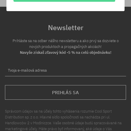
Newsletter
Prihláste sa na odber nášho newsletteru a ako prvý sa dozviete o
nových produktoch a propagačných akciách!
Navyše získaš zľavový kód -5 % na celú objednávku!
Tvoja e-mailová adresa
PRIHLÁS SA
Správcom údajov sa na účely tohto vyhlásenia rozumie Cool Sport
Distribution sp. z o.o. Hlavné sídlo spoločnosti sa nachádza pri ul.
Handlowców 2 v Modlniczce. Vaše osobné údaje budú spracovávané na
marketingové účely. Máte právo byť informovaný, aké údaje o Vás