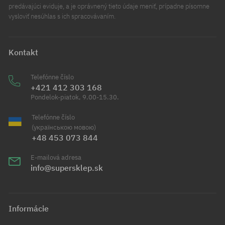
predávajúci eviduje, a je oprávnený tieto údaje meniť, prípadne písomne
vysloviť nesúhlas s ich spracovávaním.
Kontakt
Telefónne číslo
+421 412 303 168
Pondelok-piatok, 9.00-15.30.
Telefónne číslo
(українською мовою)
+48 453 073 844
E-mailová adresa
info@supersklep.sk
Informácie