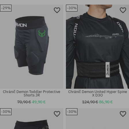
-29%
-30%
Chránič Demon Toddler Protective
Chránič Demon United Hyper Spine
Shorts JR
X D3O
70,90 €
49,90 €
124,90 €
86,90 €
-30%
-30%