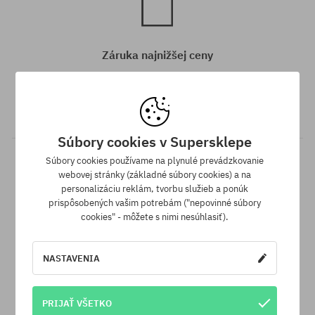
Záruka najnižšej ceny
Máme najlepšie ceny, ale keď náhodou nájdeš ten istý produkt v
inom e-shope a s nižšou cenou - špeciálne pre Teba znížime jeho
cenu!
Súbory cookies v Supersklepe
Súbory cookies používame na plynulé prevádzkovanie
webovej stránky (základné súbory cookies) a na
personalizáciu reklám, tvorbu služieb a ponúk
prispôsobených vašim potrebám ("nepovinné súbory
cookies" - môžete s nimi nesúhlasiť).
30 dní na vrátenie tovaru
NASTAVENIA
Na vrátenie produktu máš 30 dní od dňa obdržania zásielky.
PRIJAŤ VŠETKO