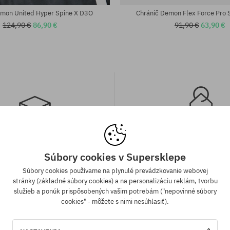
emon United Hyper Spine X D3O
Chránič Demon Flex Force Pro 
124,90 €
86,90 €
91,90 €
63,90 €
a zadarmo od 70,30 €
Záruka najnižšej c
Súbory cookies v Supersklepe
Súbory cookies používame na plynulé prevádzkovanie webovej
ednávky v hodnote nad 70,30 €
Máme najlepšie ceny, ale keď n
stránky (základné súbory cookies) a na personalizáciu reklám, tvorbu
adarmo bez rozdielu na vybraný
ten istý produkt v inom e-shop
služieb a ponúk prispôsobených vašim potrebám ("nepovinné súbory
sob platby a doručenia.
cenou - špeciálne pre Teba zníži
cookies" - môžete s nimi nesúhlasiť).