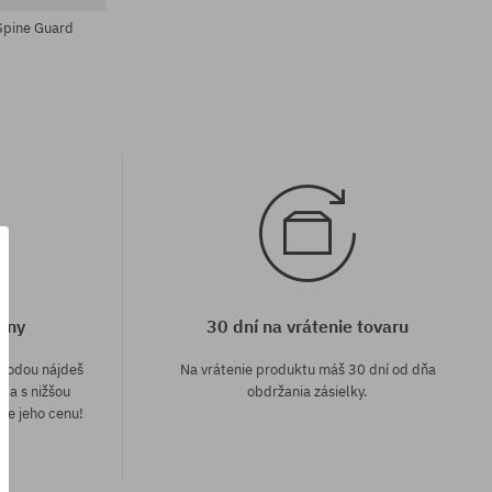
Spine Guard
eny
30 dní na vrátenie tovaru
áhodou nájdeš
Na vrátenie produktu máš 30 dní od dňa
e a s nižšou
obdržania zásielky.
me jeho cenu!