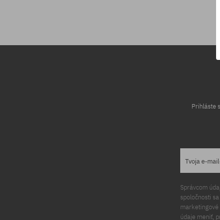
Dostupné veľkosti:
Dostupné veľko
M; L
M; L-XL; XS-S
Prihláste
Tvoja e-mai
Správcom údajo
spoločnosti s
marketingové ú
údaje meniť, p