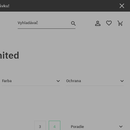
ávku!
Vyhladávač
ited
Farba
Ochrana
3
4
Poradie