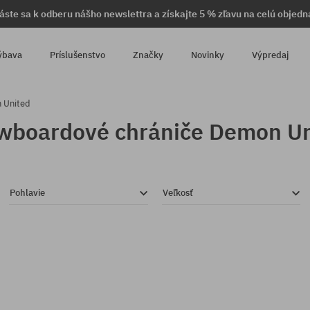
láste sa k odberu nášho newslettra a získajte 5 % zľavu na celú objedn
ýbava
Príslušenstvo
Značky
Novinky
Výpredaj
 United
wboardové chrániče Demon Un
Pohlavie
Veľkosť