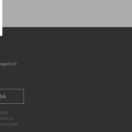
opagačných
 SA
sídlo
ávané na
ávnený tieto