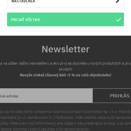
NASTAVENIA
sti:
Dostupné veľkosti:
L
PRIJAŤ VŠETKO
Newsletter
 sa na odber nášho newsletteru a ako prvý sa dozviete o nových produktoch a pr
akciách!
Navyše získaš zľavový kód -5 % na celú objednávku!
PRIHLÁS
lová adresa
v sa na účely tohto vyhlásenia rozumie Cool Sport Distribution sp. z o.o. Hlavné 
a nachádza pri ul. Handlowców 2 v Modlniczce. Vaše osobné údaje budú spracov
čely. Máte právo byť informovaný, aké údaje o Vás predávajúci eviduje, a je opr
rípadne písomne vysloviť nesúhlas s ich spracovávaním.