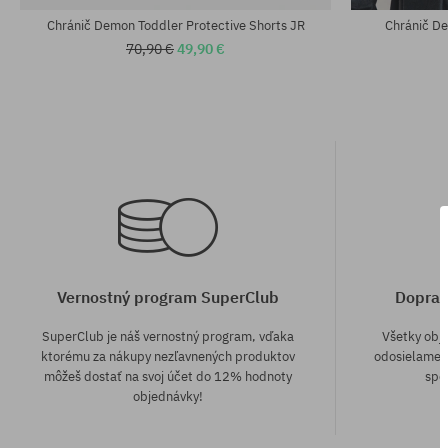
Chránič Demon Toddler Protective Shorts JR
Chránič D
70,90 €
49,90 €
Vernostný program SuperClub
Doprav
SuperClub je náš vernostný program, vďaka
Všetky obj
ktorému za nákupy nezľavnených produktov
odosielame z
môžeš dostať na svoj účet do 12% hodnoty
spô
objednávky!