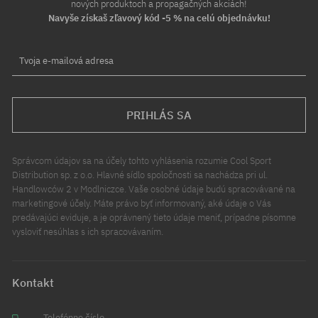
nových produktoch a propagačných akciách!
Navyše získaš zľavový kód -5 % na celú objednávku!
Tvoja e-mailová adresa
PRIHLÁS SA
Správcom údajov sa na účely tohto vyhlásenia rozumie Cool Sport
Distribution sp. z o.o. Hlavné sídlo spoločnosti sa nachádza pri ul.
Handlowców 2 v Modlniczce. Vaše osobné údaje budú spracovávané na
marketingové účely. Máte právo byť informovaný, aké údaje o Vás
predávajúci eviduje, a je oprávnený tieto údaje meniť, prípadne písomne
vysloviť nesúhlas s ich spracovávaním.
Kontakt
Telefónne číslo