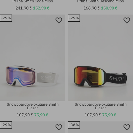
Prilba Smith Code Mips
Prilba Smith Descend Mips
241,90 €
152,90 €
166,90 €
150,90 €
-29%
-29%
Dostupné veľkosti:
Dostupné veľkosti:
M
M; L
Snowboardové okuliare Smith
Snowboardové okuliare Smith
Blazer
Blazer
107,90 €
75,90 €
107,90 €
75,90 €
-29%
-36%
Dostupné veľkosti:
Dostupné veľkosti: