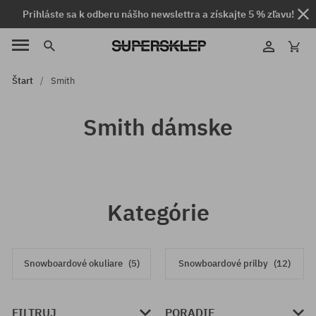
Prihláste sa k odberu nášho newslettra a získajte 5 % zľavu!
Štart
Smith
Smith dámske
Kategórie
Snowboardové okuliare
(5)
Snowboardové prilby
(12)
FILTRUJ
PORADIE