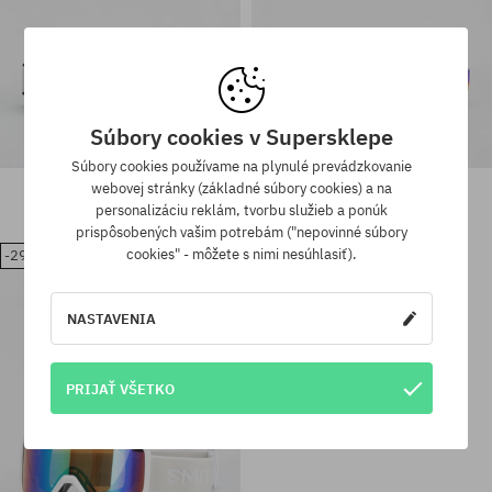
Súbory cookies v Supersklepe
Súbory cookies používame na plynulé prevádzkovanie
Snowboardové okuliare Smith
Snowboardové okuliare Smith
webovej stránky (základné súbory cookies) a na
Preview
Preview
personalizáciu reklám, tvorbu služieb a ponúk
225,90 €
157,90 €
225,90 €
157,90 €
prispôsobených vašim potrebám ("nepovinné súbory
cookies" - môžete s nimi nesúhlasiť).
-29%
Dostupné veľkosti:
Dostupné veľkosti:
S
M
NASTAVENIA
PRIJAŤ VŠETKO