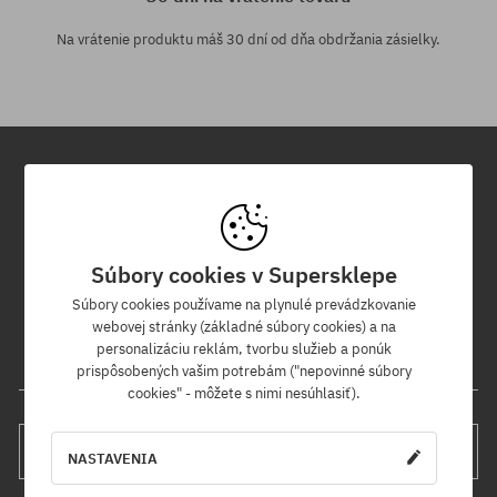
Na vrátenie produktu máš 30 dní od dňa obdržania zásielky.
Newsletter
Prihláste sa na odber nášho newsletteru a ako prvý sa dozviete o
Súbory cookies v Supersklepe
nových produktoch a propagačných akciách!
Navyše získaš zľavový kód -5 % na celú objednávku!
Súbory cookies používame na plynulé prevádzkovanie
webovej stránky (základné súbory cookies) a na
personalizáciu reklám, tvorbu služieb a ponúk
Tvoja e-mailová adresa
prispôsobených vašim potrebám ("nepovinné súbory
cookies" - môžete s nimi nesúhlasiť).
PRIHLÁS SA
NASTAVENIA