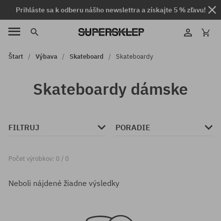
Prihláste sa k odberu nášho newslettra a získajte 5 % zľavu!
Štart
Výbava
Skateboard
Skateboardy
Skateboardy dámske
FILTRUJ
PORADIE
Počet výrobkov: 0 / 0
Neboli nájdené žiadne výsledky