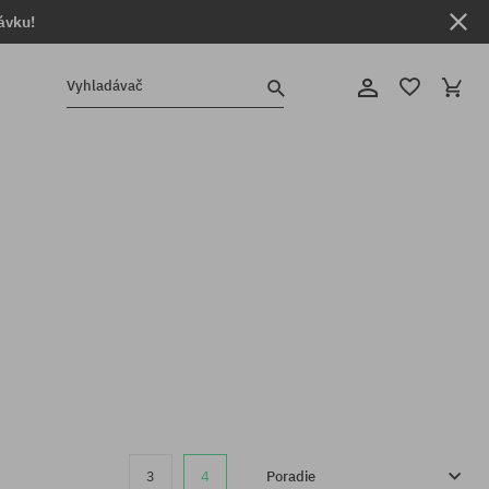
ávku!
Vyhladávač
3
4
Poradie