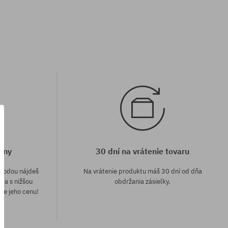
eny
30 dní na vrátenie tovaru
áhodou nájdeš
Na vrátenie produktu máš 30 dní od dňa
e a s nižšou
obdržania zásielky.
me jeho cenu!