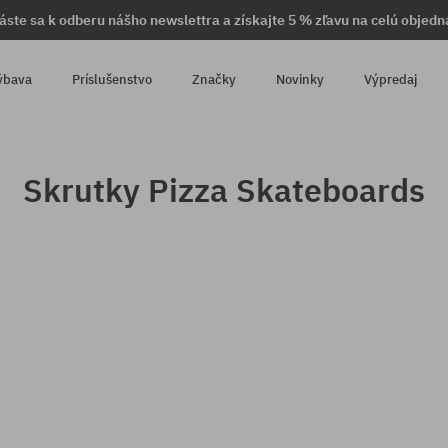
láste sa k odberu nášho newslettra a získajte 5 % zľavu na celú objedn
ýbava
Príslušenstvo
Značky
Novinky
Výpredaj
Skrutky Pizza Skateboards