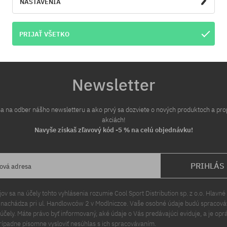
NASTAVENIA
PRIJAŤ VŠETKO
Newsletter
 sa na odber nášho newsletteru a ako prvý sa dozviete o nových produktoch a pr
akciách!
Navyše získaš zľavový kód -5 % na celú objednávku!
PRIHLÁS
lová adresa
v sa na účely tohto vyhlásenia rozumie Cool Sport Distribution sp. z o.o. Hlavné 
a nachádza pri ul. Handlowców 2 v Modlniczce. Vaše osobné údaje budú spracov
čely. Máte právo byť informovaný, aké údaje o Vás predávajúci eviduje, a je opr
rípadne písomne vysloviť nesúhlas s ich spracovávaním.