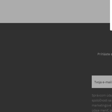
Dostupné veľkosti:
7/8
Prihláste
Tvoja e-mai
Správcom údajo
spoločnosti s
marketingové ú
údaje meniť, p