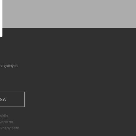
opagačných
 SA
sídlo
ávané na
ávnený tieto