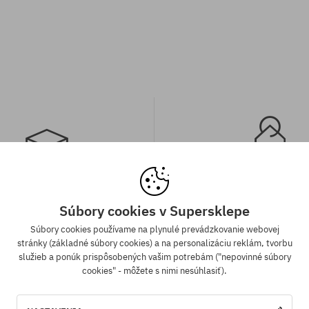
a zadarmo od 70,30 €
Záruka najnižšej c
Súbory cookies v Supersklepe
Súbory cookies používame na plynulé prevádzkovanie webovej
ednávky v hodnote nad 70,30 €
Máme najlepšie ceny, ale keď n
stránky (základné súbory cookies) a na personalizáciu reklám, tvorbu
adarmo bez rozdielu na vybraný
ten istý produkt v inom e-shop
služieb a ponúk prispôsobených vašim potrebám ("nepovinné súbory
sob platby a doručenia.
cenou - špeciálne pre Teba zníži
cookies" - môžete s nimi nesúhlasiť).