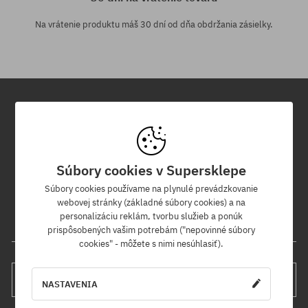
Na vrátenie produktu máš 30 dní od dňa obdržania zásielky.
Newsletter
Prihláste sa na odber nášho newsletteru a ako prvý sa dozviete o
Súbory cookies v Supersklepe
nových produktoch a propagačných akciách!
Navyše získaš zľavový kód -5 % na celú objednávku!
Súbory cookies používame na plynulé prevádzkovanie
webovej stránky (základné súbory cookies) a na
personalizáciu reklám, tvorbu služieb a ponúk
Tvoja e-mailová adresa
prispôsobených vašim potrebám ("nepovinné súbory
cookies" - môžete s nimi nesúhlasiť).
PRIHLÁS SA
NASTAVENIA