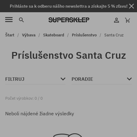
Prihláste sa k odberu nášho newslettra a získajte 5 % zľavu!
Štart
Výbava
Skateboard
Príslušenstvo
Santa Cruz
Príslušenstvo Santa Cruz
FILTRUJ
PORADIE
Počet výrobkov: 0 / 0
Neboli nájdené žiadne výsledky