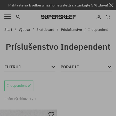
Prihláste sa k odberu nášho newslettra a získajte 5 % zľavu!
Štart
Výbava
Skateboard
Príslušenstvo
Independent
Príslušenstvo Independent
FILTRUJ
PORADIE
Independent
Počet výrobkov: 1 / 1