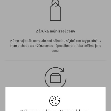
Záruka najnižšej ceny
Máme najlepšie ceny, ale keď náhodou nájdeš ten istý produkt v
inom e-shope a s nižšou cenou - špeciálne pre Teba znížime jeho
cenu!
30 dní na vrátenie tovaru
Na vrátenie produktu máš 30 dní od dňa obdržania zásielky.