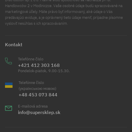
Handlowców 2 v Modlniczce. Vaše osobné údaje budú spracovávané na
marketingové účely. Máte právo byť informovaný, aké údaje o Vás
predávajúci eviduje, a je oprávnený tieto údaje meniť, prípadne písomne
vysloviť nesúhlas s ich spracovávaním.
Kontakt
Telefónne číslo
+421 412 303 168
Pondelok-piatok, 9.00-15.30.
Telefónne číslo
(українською мовою)
+48 453 073 844
E-mailová adresa
info@supersklep.sk