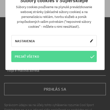
Súbory cookies v Supersklepe
Súbory cookies používame na plynulé prevádzkovanie
webovej stránky (základné súbory cookies) a na
personalizáciu reklám, tvorbu služieb a ponúk
prispôsobených vašim potrebám ("nepovinné súbory
cookies" - môžete s nimi nesúhlasiť).
Newsletter
NASTAVENIA
Prihláste sa na odber nášho newsletteru a ako prvý sa dozviete o
nových produktoch a propagačných akciách!
Navyše získaš zľavový kód -5 % na celú objednávku!
PRIJAŤ VŠETKO
Tvoja e-mailová adresa
PRIHLÁS SA
Správcom údajov sa na účely tohto vyhlásenia rozumie Cool Sport
Distribution sp. z o.o. Hlavné sídlo spoločnosti sa nachádza pri ul.