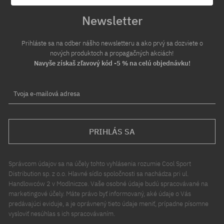
Newsletter
Prihláste sa na odber nášho newsletteru a ako prvý sa dozviete o
nových produktoch a propagačných akciách!
Navyše získaš zľavový kód -5 % na celú objednávku!
Tvoja e-mailová adresa
PRIHLÁS SA
Správcom údajov sa na účely tohto vyhlásenia rozumie Cool Sport
Distribution sp. z o.o. Hlavné sídlo spoločnosti sa nachádza pri ul.
Handlowców 2 v Modlniczce. Vaše osobné údaje budú spracovávané na
marketingové účely. Máte právo byť informovaný, aké údaje o Vás
predávajúci eviduje, a je oprávnený tieto údaje meniť, prípadne písomne
vysloviť nesúhlas s ich spracovávaním.