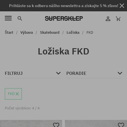
Prihláste sa k odberu nášho newslettra a získajte 5 % zľavu!
Štart
Výbava
Skateboard
Ložiska
FKD
Ložiska FKD
FILTRUJ
PORADIE
FKD
Počet výrobkov: 4 / 4