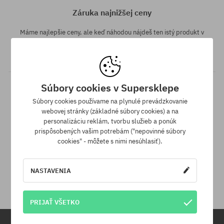
Záruka najnižšej ceny
Máme najlepšie ceny, ale keď náhodou nájdeš ten istý produkt v
inom e-shope a s nižšou cenou - špeciálne pre Teba znížime jeho
cenu!
Súbory cookies v Supersklepe
Súbory cookies používame na plynulé prevádzkovanie
webovej stránky (základné súbory cookies) a na
personalizáciu reklám, tvorbu služieb a ponúk
prispôsobených vašim potrebám ("nepovinné súbory
cookies" - môžete s nimi nesúhlasiť).
30 dní na vrátenie tovaru
Na vrátenie produktu máš 30 dní od dňa obdržania zásielky.
NASTAVENIA
PRIJAŤ VŠETKO