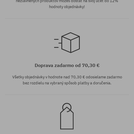
nezľavnených produktov môžeš dostať na svoj účet do 12%
hodnoty objednávky!
univerzálna veľkosť
univerzálna veľkosť
Doprava zadarmo od 70,30 €
Všetky objednávky v hodnote nad 70,30 € odosielame zadarmo
bez rozdielu na vybraný spôsob platby a doručenia.