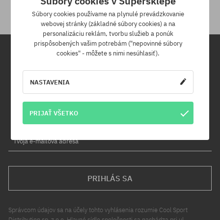
Súbory cookies v Supersklepe
Súbory cookies používame na plynulé prevádzkovanie
webovej stránky (základné súbory cookies) a na
personalizáciu reklám, tvorbu služieb a ponúk
prispôsobených vašim potrebám ("nepovinné súbory
cookies" - môžete s nimi nesúhlasiť).
Newsletter
NASTAVENIA
Prihláste sa na odber nášho newsletteru a ako prvý sa dozviete o
nových produktoch a propagačných akciách!
Navyše získaš zľavový kód -5 % na celú objednávku!
PRIJAŤ VŠETKO
Tvoja e-mailová adresa
PRIHLÁS SA
Správcom údajov sa na účely tohto vyhlásenia rozumie Cool Sport
Distribution sp. z o.o. Hlavné sídlo spoločnosti sa nachádza pri ul.