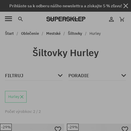
Prihláste sa k odberu nášho newslettra a získajte 5 % zľavu!
Štart
Oblečenie
Mestské
Šiltovky
Hurley
Šiltovky Hurley
FILTRUJ
PORADIE
Hurley
Počet výrobkov: 2 / 2
-29%
-29%