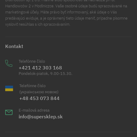
Handlowców 2 v Modlniczce. Vaše osobné údaje budú spracovávané na
marketingové účely. Máte právo byť informovaný, aké údaje o Vás
predávajúci eviduje, a je oprávnený tieto údaje meniť, prípadne písomne
vysloviť nesúhlas s ich spracovávaním.
Kontakt
Telefónne číslo
+421 412 303 168
Pondelok-piatok, 9.00-15.30.
Telefónne číslo
(українською мовою)
+48 453 073 844
E-mailová adresa
info@supersklep.sk