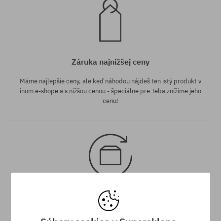
Záruka najnižšej ceny
Máme najlepšie ceny, ale keď náhodou nájdeš ten istý produkt v
inom e-shope a s nižšou cenou - špeciálne pre Teba znížime jeho
cenu!
30 dní na vrátenie tovaru
Na vrátenie produktu máš 30 dní od dňa obdržania zásielky.