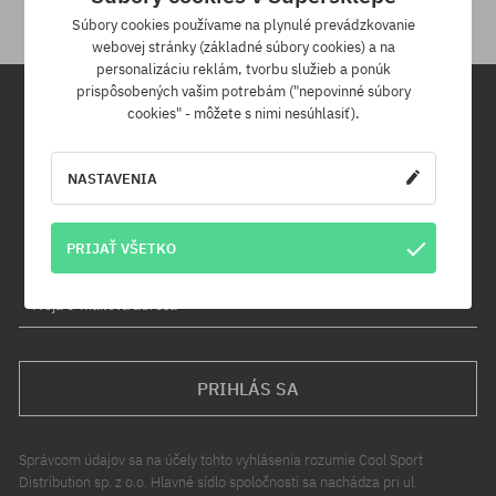
Súbory cookies používame na plynulé prevádzkovanie
webovej stránky (základné súbory cookies) a na
personalizáciu reklám, tvorbu služieb a ponúk
prispôsobených vašim potrebám ("nepovinné súbory
cookies" - môžete s nimi nesúhlasiť).
Newsletter
NASTAVENIA
Prihláste sa na odber nášho newsletteru a ako prvý sa dozviete o
nových produktoch a propagačných akciách!
Navyše získaš zľavový kód -5 % na celú objednávku!
PRIJAŤ VŠETKO
Tvoja e-mailová adresa
PRIHLÁS SA
Správcom údajov sa na účely tohto vyhlásenia rozumie Cool Sport
Distribution sp. z o.o. Hlavné sídlo spoločnosti sa nachádza pri ul.