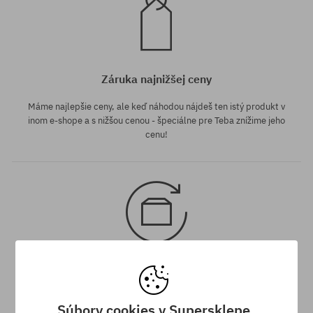
Záruka najnižšej ceny
Máme najlepšie ceny, ale keď náhodou nájdeš ten istý produkt v
inom e-shope a s nižšou cenou - špeciálne pre Teba znížime jeho
cenu!
30 dní na vrátenie tovaru
Na vrátenie produktu máš 30 dní od dňa obdržania zásielky.
Súbory cookies v Supersklepe