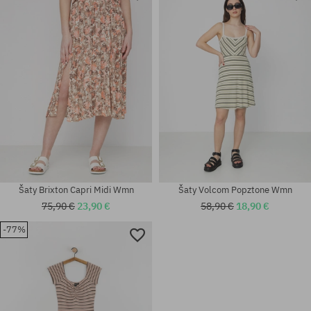
Dostupné veľkosti:
Dostupné veľkosti:
XS; S
S
Šaty Brixton Capri Midi Wmn
Šaty Volcom Popztone Wmn
75,90 €
23,90 €
58,90 €
18,90 €
-77%
Dostupné veľkosti:
Dostupné veľkosti:
XS; L
XS