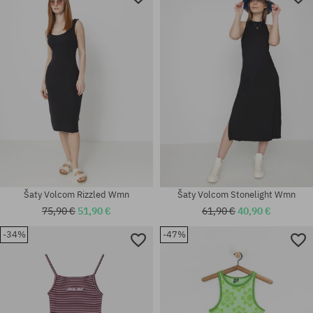
Dostupné veľkosti:
Dostupné veľkosti:
XS
XS; S; M; L; XL
Šaty Volcom Rizzled Wmn
Šaty Volcom Stonelight Wmn
75,90 €
51,90 €
61,90 €
40,90 €
-34%
-47%
Dostupné veľkosti:
Dostupné veľkosti:
XS; S
XS; S; M; L