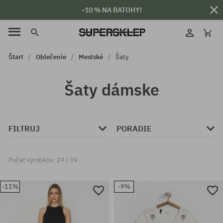
-10 % NA BATOHY!
Štart
Oblečenie
Mestské
Šaty
Šaty dámske
FILTRUJ
PORADIE
Počet výrobkov: 39 / 39
-11%
-9%