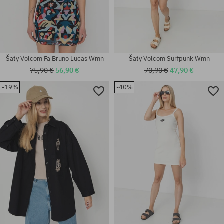
Šaty Volcom Fa Bruno Lucas Wmn
Šaty Volcom Surfpunk Wmn
75,90 €
56,90 €
70,90 €
47,90 €
-19%
-40%
Dostupné veľkosti:
Dostupné veľkosti:
S; M
M; L; XL