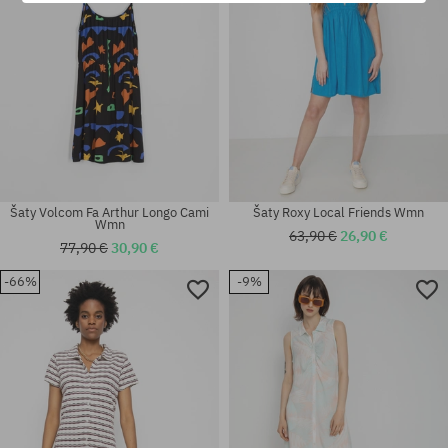
Šaty Volcom Fa Arthur Longo Cami
Šaty Roxy Local Friends Wmn
Wmn
63,90 €
26,90 €
77,90 €
30,90 €
-66%
-9%
Dostupné veľkosti:
Dostupné veľkosti:
XS; XL
XS