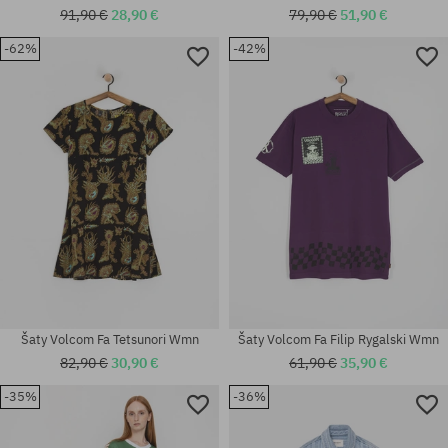
91,90 €
28,90 €
79,90 €
51,90 €
-62%
-42%
Dostupné veľkosti:
Dostupné veľkosti:
XS; S; M
XS; S; M; L
Šaty Volcom Fa Tetsunori Wmn
Šaty Volcom Fa Filip Rygalski Wmn
82,90 €
30,90 €
61,90 €
35,90 €
-35%
-36%
Dostupné veľkosti:
Dostupné veľkosti: