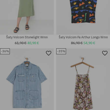
Šaty Volcom Stonelight Wmn
Šaty Volcom Fa Arthur Longo Wmn
61,90 €
40,90 €
86,90 €
54,90 €
-36%
-35%
Dostupné veľkosti:
Dostupné veľkosti:
XS; S; M
XS; M