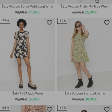
Šaty Volcom Sunny Wild Long Wmn
Šaty Volcom Thats My Type Wmn
93,90 €
37,90 €
63,90 €
15,90 €
-77%
-60%
Dostupné veľkosti:
Dostupné veľkosti:
XS
S; M; L
Šaty RVCA Lido Wmn
Šaty Volcom Surfpunk Wmn
75,90 €
16,90 €
77,90 €
30,90 €
-68%
-67%