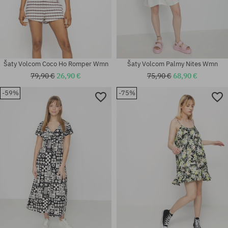
Šaty Volcom Coco Ho Romper Wmn
Šaty Volcom Palmy Nites Wmn
79,90 €
26,90 €
75,90 €
68,90 €
-59%
-75%
Dostupné veľkosti:
Dostupné veľkosti:
XS; L
M-L; XS-S