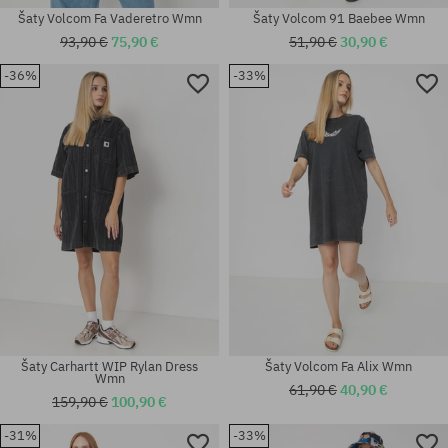
Šaty Volcom Fa Vaderetro Wmn
Šaty Volcom 91 Baebee Wmn
93,90 €
75,90 €
51,90 €
30,90 €
-36%
-33%
Dostupné veľkosti:
Dostupné veľkosti:
XS; S; M; L; XL
S
Šaty Carhartt WIP Rylan Dress
Šaty Volcom Fa Alix Wmn
Wmn
61,90 €
40,90 €
159,90 €
100,90 €
-31%
-33%