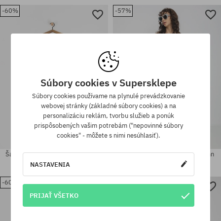
-60%
-57%
Dostupné veľkosti:
Dostupné veľkosti:
S
XS; L; XL
Súbory cookies v Supersklepe
Súbory cookies používame na plynulé prevádzkovanie
webovej stránky (základné súbory cookies) a na
personalizáciu reklám, tvorbu služieb a ponúk
prispôsobených vašim potrebám ("nepovinné súbory
cookies" - môžete s nimi nesúhlasiť).
Šaty RVCA Patched Sweater Wmn
Šaty Volcom Happy Clouds Wmn
NASTAVENIA
89,90 €
35,90 €
63,90 €
26,90 €
-60%
-57%
Dostupné veľkosti:
Dostupné veľkosti:
PRIJAŤ VŠETKO
L; XL
L