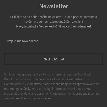
Newsletter
Prihláste sa na odber nášho newsletteru a ako prvý sa dozviete o
nových produktoch a propagačných akciách!
Navyše získaš zľavový kód -5 % na celú objednávku!
Tvoja e-mailová adresa
PRIHLÁS SA
Správcom údajov sa na účely tohto vyhlásenia rozumie Cool Sport
Distribution sp. z o.o. Hlavné sídlo spoločnosti sa nachádza pri ul.
Handlowców 2 v Modlniczce. Vaše osobné údaje budú spracovávané na
marketingové účely. Máte právo byť informovaný, aké údaje o Vás
predávajúci eviduje, a je oprávnený tieto údaje meniť, prípadne písomne
vysloviť nesúhlas s ich spracovávaním.