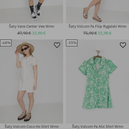
Šaty Vans Center Vee Wmn
Šaty Volcom Fa Filip Rygalski Wmn
47,90 €
33,90 €
75,90 €
51,90 €
-68%
-35%
Dostupné veľkosti:
Dostupné veľkosti:
XS; S
XS; M; XL
Šaty Volcom Coco Ho Shirt Wmn
Šaty Volcom Fa Alix Shirt Wmn