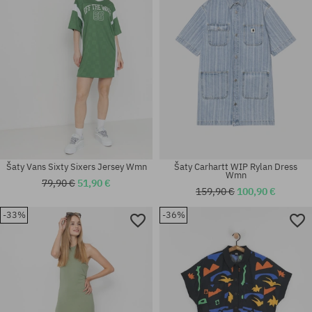
S
S; M; L
Šaty Vans Sixty Sixers Jersey Wmn
Šaty Carhartt WIP Rylan Dress
Wmn
79,90 €
51,90 €
159,90 €
100,90 €
-33%
-36%
Dostupné veľkosti:
Dostupné veľkosti:
XS; S; M
XS; S; M; L