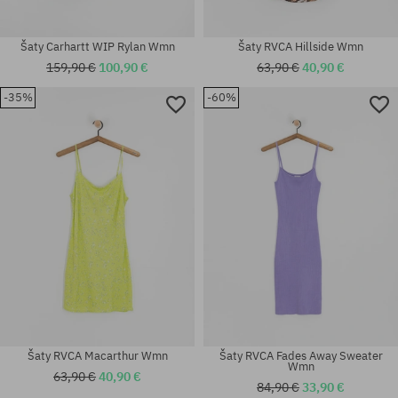
Šaty Carhartt WIP Rylan Wmn
Šaty RVCA Hillside Wmn
159,90 €
100,90 €
63,90 €
40,90 €
-35%
-60%
Dostupné veľkosti:
Dostupné veľkosti:
S
XS; S; M
Šaty RVCA Macarthur Wmn
Šaty RVCA Fades Away Sweater
Wmn
63,90 €
40,90 €
84,90 €
33,90 €