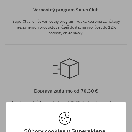
Vernostný program SuperClub
SuperClub je náš vernostný program, vďaka ktorému za nákupy
nezľavnených produktov môžeš dostať na svoj účet do 12%
hodnoty objednávky!
Dostupné veľkosti:
Dostupné veľkosti:
158; 161
L-XL
Doprava zadarmo od 70,30 €
Všetky objednávky v hodnote nad 70,30 € odosielame zadarmo
bez rozdielu na vybraný spôsob platby a doručenia.
Súbory cookies v Supersklepe