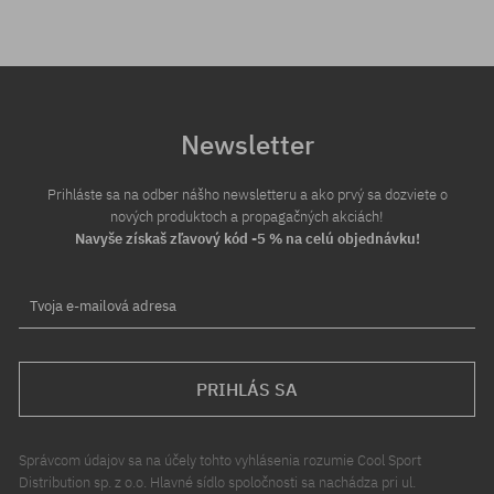
Newsletter
Prihláste sa na odber nášho newsletteru a ako prvý sa dozviete o
nových produktoch a propagačných akciách!
Navyše získaš zľavový kód -5 % na celú objednávku!
Tvoja e-mailová adresa
PRIHLÁS SA
Správcom údajov sa na účely tohto vyhlásenia rozumie Cool Sport
Distribution sp. z o.o. Hlavné sídlo spoločnosti sa nachádza pri ul.