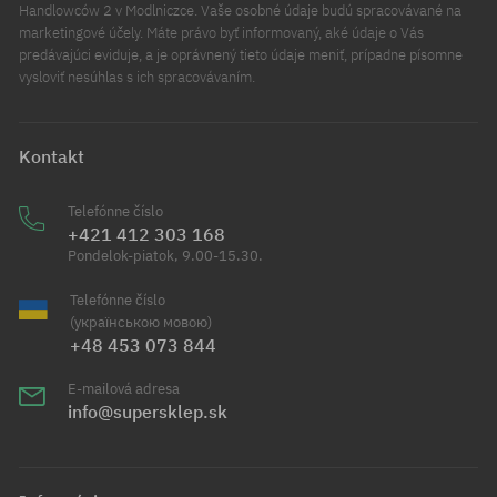
Handlowców 2 v Modlniczce. Vaše osobné údaje budú spracovávané na
marketingové účely. Máte právo byť informovaný, aké údaje o Vás
predávajúci eviduje, a je oprávnený tieto údaje meniť, prípadne písomne
vysloviť nesúhlas s ich spracovávaním.
Kontakt
Telefónne číslo
+421 412 303 168
Pondelok-piatok, 9.00-15.30.
Telefónne číslo
(українською мовою)
+48 453 073 844
E-mailová adresa
info@supersklep.sk