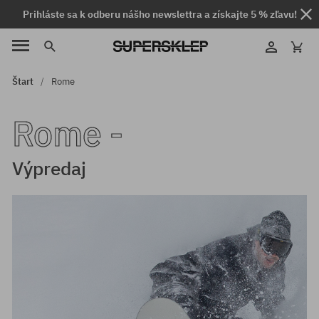
Prihláste sa k odberu nášho newslettra a získajte 5 % zľavu!
Štart
Rome
Rome -
Výpredaj