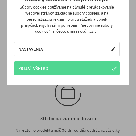
Súbory cookies používame na plynulé prevádzkovanie
webovej stránky (základné súbory cookies) a na
personalizáciu reklám, tvorbu služieb a ponúk
prispôsobených vašim potrebám ("nepovinné súbory
cookies" - môžete s nimi nesúhlasiť).
Záruka najnižšej ceny
Máme najlepšie ceny, ale keď náhodou nájdeš ten istý produkt v
NASTAVENIA
inom e-shope a s nižšou cenou - špeciálne pre Teba znížime jeho
cenu!
PRIJAŤ VŠETKO
30 dní na vrátenie tovaru
Na vrátenie produktu máš 30 dní od dňa obdržania zásielky.