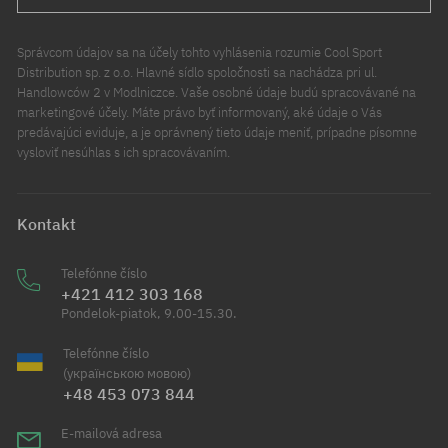
Správcom údajov sa na účely tohto vyhlásenia rozumie Cool Sport
Distribution sp. z o.o. Hlavné sídlo spoločnosti sa nachádza pri ul.
Handlowców 2 v Modlniczce. Vaše osobné údaje budú spracovávané na
marketingové účely. Máte právo byť informovaný, aké údaje o Vás
predávajúci eviduje, a je oprávnený tieto údaje meniť, prípadne písomne
vysloviť nesúhlas s ich spracovávaním.
Kontakt
Telefónne číslo
+421 412 303 168
Pondelok-piatok, 9.00-15.30.
Telefónne číslo
(українською мовою)
+48 453 073 844
E-mailová adresa