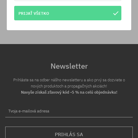
30 dní na vrátenie tovaru
PRIJAŤ VŠETKO
Na vrátenie produktu máš 30 dní od dňa obdržania zásielky.
Newsletter
Prihláste sa na odber nášho newsletteru a ako prvý sa dozviete o
nových produktoch a propagačných akciách!
Navyše získaš zľavový kód -5 % na celú objednávku!
Tvoja e-mailová adresa
PRIHLÁS SA