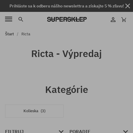
Prihláste sa k odberu nášho newslettra a získajte 5 % zľavu!
Štart
Ricta
Ricta - Výpredaj
Kategórie
Kolieska
(3)
FILTRUJ
PORADIE