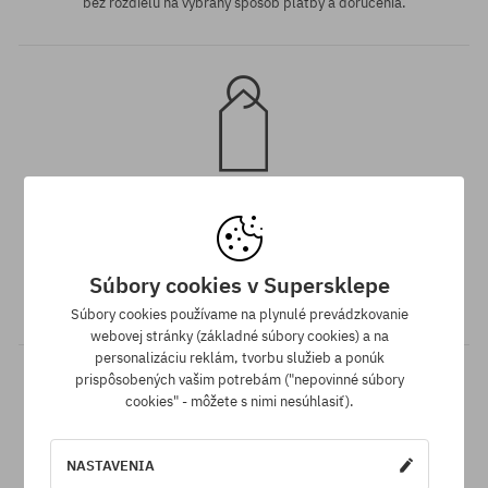
bez rozdielu na vybraný spôsob platby a doručenia.
Záruka najnižšej ceny
Máme najlepšie ceny, ale keď náhodou nájdeš ten istý produkt v
Súbory cookies v Supersklepe
inom e-shope a s nižšou cenou - špeciálne pre Teba znížime jeho
cenu!
Súbory cookies používame na plynulé prevádzkovanie
webovej stránky (základné súbory cookies) a na
personalizáciu reklám, tvorbu služieb a ponúk
prispôsobených vašim potrebám ("nepovinné súbory
cookies" - môžete s nimi nesúhlasiť).
NASTAVENIA