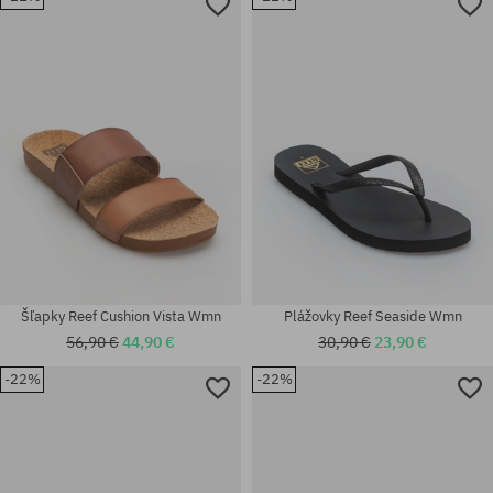
Dostupné veľkosti:
Dostupné veľkosti:
42; 43; 44; 45
44; 45
Šľapky Reef Cushion Vista Wmn
Plážovky Reef Seaside Wmn
56,90 €
44,90 €
30,90 €
23,90 €
-22%
-22%
Dostupné veľkosti:
Dostupné veľkosti:
37.5
36; 37.5