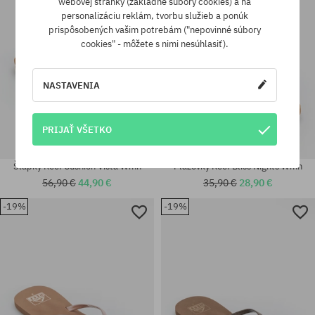
webovej stránky (základné súbory cookies) a na
personalizáciu reklám, tvorbu služieb a ponúk
prispôsobených vašim potrebám ("nepovinné súbory
cookies" - môžete s nimi nesúhlasiť).
NASTAVENIA
PRIJAŤ VŠETKO
Šľapky Reef Cushion Vista Wmn
Plážovky Reef Bliss Nights Wmn
56,90 €
44,90 €
35,90 €
28,90 €
-19%
-19%
Dostupné veľkosti:
Dostupné veľkosti:
36; 37.5; 38.5; 40
36