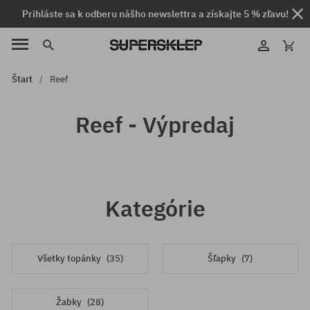
Prihláste sa k odberu nášho newslettra a získajte 5 % zľavu!
Štart
Reef
Reef - Výpredaj
Kategórie
Všetky topánky
(35)
Šľapky
(7)
Žabky
(28)