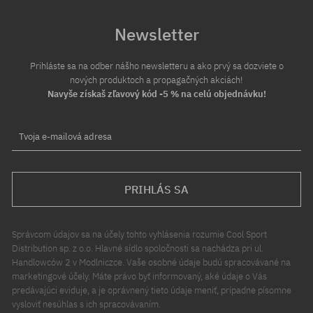
Newsletter
Prihláste sa na odber nášho newsletteru a ako prvý sa dozviete o
nových produktoch a propagačných akciách!
Navyše získaš zľavový kód -5 % na celú objednávku!
Tvoja e-mailová adresa
PRIHLÁS SA
Správcom údajov sa na účely tohto vyhlásenia rozumie Cool Sport
Distribution sp. z o.o. Hlavné sídlo spoločnosti sa nachádza pri ul.
Handlowców 2 v Modlniczce. Vaše osobné údaje budú spracovávané na
marketingové účely. Máte právo byť informovaný, aké údaje o Vás
predávajúci eviduje, a je oprávnený tieto údaje meniť, prípadne písomne
vysloviť nesúhlas s ich spracovávaním.