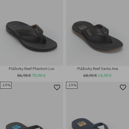
44; 45
44
Plážovky Reef Phantom Lux
Plážovky Reef Santa Ana
86,90 €
70,90 €
68,90 €
54,90 €
-19%
-19%
Dostupné veľkosti:
Dostupné veľkosti:
42
44