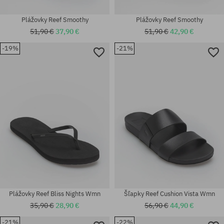
Plážovky Reef Smoothy
Plážovky Reef Smoothy
51,90 €
37,90 €
51,90 €
42,90 €
-19%
-21%
Dostupné veľkosti:
Dostupné veľkosti:
42; 43; 44
42; 45
Plážovky Reef Bliss Nights Wmn
Šľapky Reef Cushion Vista Wmn
35,90 €
28,90 €
56,90 €
44,90 €
-21%
-22%