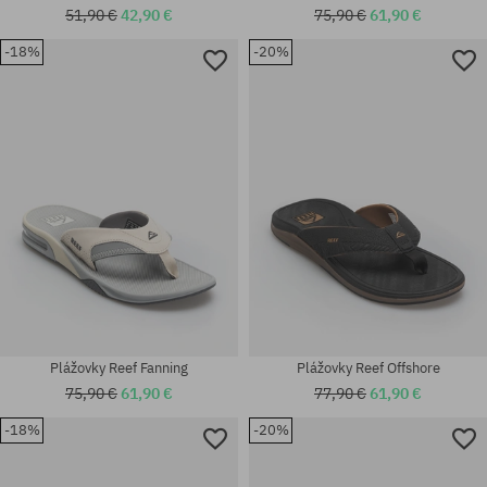
51,90 €
42,90 €
75,90 €
61,90 €
-18%
-20%
Dostupné veľkosti:
Dostupné veľkosti:
36; 37.5; 38.5
43; 44; 45
Plážovky Reef Fanning
Plážovky Reef Offshore
75,90 €
61,90 €
77,90 €
61,90 €
-18%
-20%
Dostupné veľkosti:
Dostupné veľkosti: