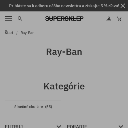
Prihláste sa k odberu nášho newslettra a získajte 5 % zľavu!
Štart
Ray-Ban
Ray-Ban
Kategórie
Slnečné okuliare
(55)
FILTRUJ
PORADIE