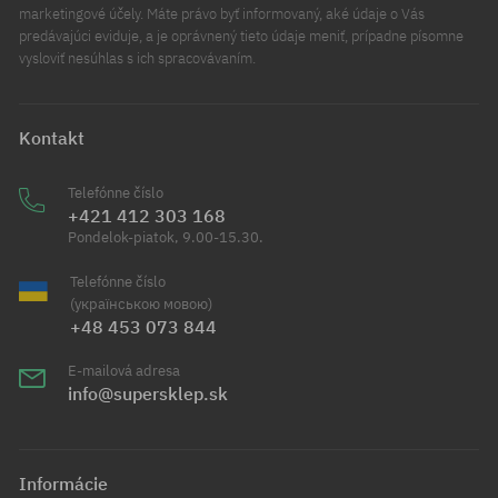
marketingové účely. Máte právo byť informovaný, aké údaje o Vás
predávajúci eviduje, a je oprávnený tieto údaje meniť, prípadne písomne
vysloviť nesúhlas s ich spracovávaním.
Kontakt
Telefónne číslo
+421 412 303 168
Pondelok-piatok, 9.00-15.30.
Telefónne číslo
(українською мовою)
+48 453 073 844
E-mailová adresa
info@supersklep.sk
Informácie