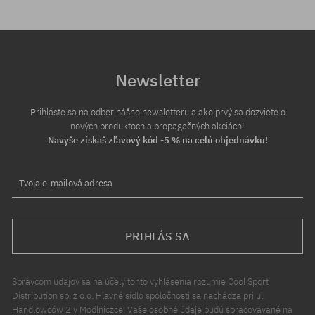
Newsletter
Prihláste sa na odber nášho newsletteru a ako prvý sa dozviete o
nových produktoch a propagačných akciách!
Navyše získaš zľavový kód -5 % na celú objednávku!
Tvoja e-mailová adresa
PRIHLÁS SA
Správcom údajov sa na účely tohto vyhlásenia rozumie Cool Sport
Distribution sp. z o.o. Hlavné sídlo spoločnosti sa nachádza pri ul.
Handlowców 2 v Modlniczce. Vaše osobné údaje budú spracovávané na