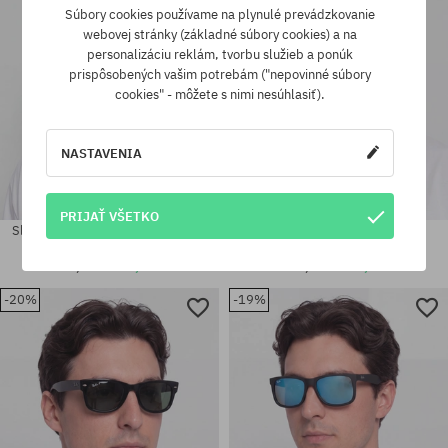
Súbory cookies používame na plynulé prevádzkovanie
webovej stránky (základné súbory cookies) a na
personalizáciu reklám, tvorbu služieb a ponúk
prispôsobených vašim potrebám ("nepovinné súbory
cookies" - môžete s nimi nesúhlasiť).
NASTAVENIA
PRIJAŤ VŠETKO
Slnečné okuliare Ray-Ban Original
Slnečné okuliare Ray-Ban
Wayfarer Classic
Clubmaster Classic
171,90 €
136,90 €
168,90 €
136,90 €
-20%
-19%
Dostupné veľkosti:
Dostupné veľkosti:
55
60