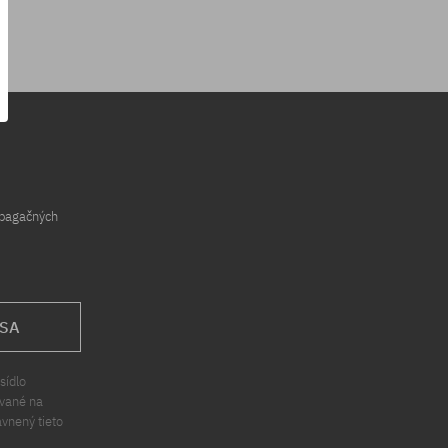
opagačných
 SA
sídlo
ávané na
ávnený tieto