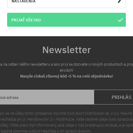
NASTAVENIA
PRIJAŤ VŠETKO
Newsletter
 sa na odber nášho newsletteru a ako prvý sa dozviete o nových produktoch a pr
akciách!
Navyše získaš zľavový kód -5 % na celú objednávku!
PRIHLÁS
lová adresa
v sa na účely tohto vyhlásenia rozumie Cool Sport Distribution sp. z o.o. Hlavné 
a nachádza pri ul. Handlowców 2 v Modlniczce. Vaše osobné údaje budú spracov
čely. Máte právo byť informovaný, aké údaje o Vás predávajúci eviduje, a je opr
rípadne písomne vysloviť nesúhlas s ich spracovávaním.