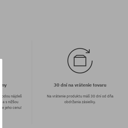
eny
30 dní na vrátenie tovaru
áhodou nájdeš
Na vrátenie produktu máš 30 dní od dňa
e a s nižšou
obdržania zásielky.
me jeho cenu!