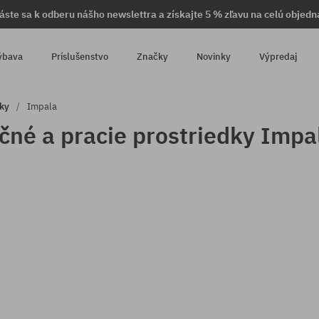
láste sa k odberu nášho newslettra a získajte 5 % zľavu na celú objedn
ýbava
Príslušenstvo
Značky
Novinky
Výpredaj
dky
Impala
né a pracie prostriedky Imp