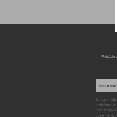
univerzálna veľkosť
Prihláste
Tvoja e-mai
Správcom údajo
spoločnosti s
marketingové ú
údaje meniť, p