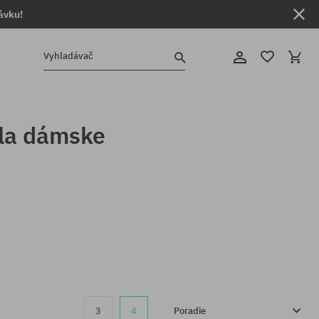
ávku!
Vyhladávač
ala dámske
3
4
Poradie