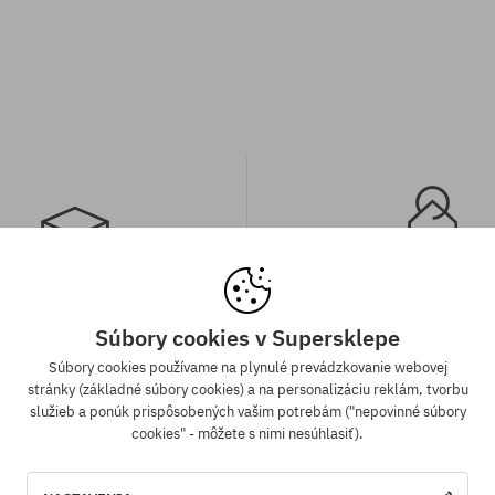
a zadarmo od 70,30 €
Záruka najnižšej c
Súbory cookies v Supersklepe
Súbory cookies používame na plynulé prevádzkovanie webovej
ednávky v hodnote nad 70,30 €
Máme najlepšie ceny, ale keď n
stránky (základné súbory cookies) a na personalizáciu reklám, tvorbu
adarmo bez rozdielu na vybraný
ten istý produkt v inom e-shop
služieb a ponúk prispôsobených vašim potrebám ("nepovinné súbory
sob platby a doručenia.
cenou - špeciálne pre Teba zníži
cookies" - môžete s nimi nesúhlasiť).