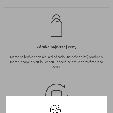
Záruka najnižšej ceny
Máme najlepšie ceny, ale keď náhodou nájdeš ten istý produkt v
inom e-shope a s nižšou cenou - špeciálne pre Teba znížime jeho
cenu!