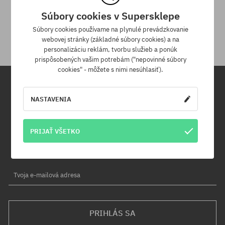
30 dní na vrátenie tovaru
Súbory cookies v Supersklepe
Na vrátenie produktu máš 30 dní od dňa obdržania zásielky.
Súbory cookies používame na plynulé prevádzkovanie
webovej stránky (základné súbory cookies) a na
personalizáciu reklám, tvorbu služieb a ponúk
prispôsobených vašim potrebám ("nepovinné súbory
cookies" - môžete s nimi nesúhlasiť).
Newsletter
NASTAVENIA
Prihláste sa na odber nášho newsletteru a ako prvý sa dozviete o
PRIJAŤ VŠETKO
nových produktoch a propagačných akciách!
Navyše získaš zľavový kód -5 % na celú objednávku!
Tvoja e-mailová adresa
PRIHLÁS SA