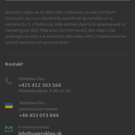
Správcom údajov sa na účely tohto vyhlásenia rozumie Cool Sport
Distribution sp. z o.o. Hlavné sídlo spoločnosti sa nachádza pri ul.
Handlowców 2 v Modlniczce. Vaše osobné údaje budú spracovávané na
marketingové účely. Máte právo byť informovaný, aké údaje o Vás
predávajúci eviduje, a je oprávnený tieto údaje meniť, prípadne písomne
vysloviť nesúhlas s ich spracovávaním.
Kontakt
Telefónne číslo
+421 412 303 168
Pondelok-piatok, 9.00-15.30.
Telefónne číslo
(українською мовою)
+48 453 073 844
E-mailová adresa
info@supersklep.sk