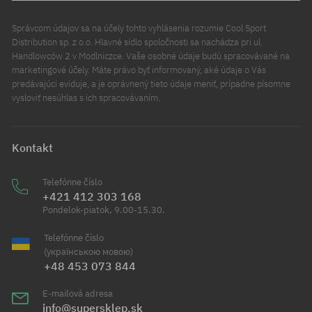
Správcom údajov sa na účely tohto vyhlásenia rozumie Cool Sport
Distribution sp. z o.o. Hlavné sídlo spoločnosti sa nachádza pri ul.
Handlowców 2 v Modlniczce. Vaše osobné údaje budú spracovávané na
marketingové účely. Máte právo byť informovaný, aké údaje o Vás
predávajúci eviduje, a je oprávnený tieto údaje meniť, prípadne písomne
vysloviť nesúhlas s ich spracovávaním.
Kontakt
Telefónne číslo
+421 412 303 168
Pondelok-piatok, 9.00-15.30.
Telefónne číslo
(українською мовою)
+48 453 073 844
E-mailová adresa
info@supersklep.sk