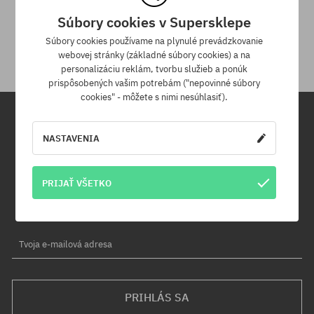
30 dní na vrátenie tovaru
Súbory cookies v Supersklepe
Na vrátenie produktu máš 30 dní od dňa obdržania zásielky.
Súbory cookies používame na plynulé prevádzkovanie
webovej stránky (základné súbory cookies) a na
personalizáciu reklám, tvorbu služieb a ponúk
prispôsobených vašim potrebám ("nepovinné súbory
cookies" - môžete s nimi nesúhlasiť).
Newsletter
NASTAVENIA
Prihláste sa na odber nášho newsletteru a ako prvý sa dozviete o
PRIJAŤ VŠETKO
nových produktoch a propagačných akciách!
Navyše získaš zľavový kód -5 % na celú objednávku!
Tvoja e-mailová adresa
PRIHLÁS SA