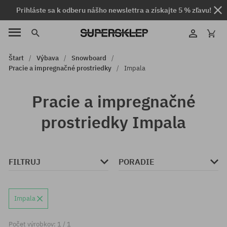
Prihláste sa k odberu nášho newslettra a získajte 5 % zľavu!
Štart
Výbava
Snowboard
Pracie a impregnačné prostriedky
Impala
Pracie a impregnačné
prostriedky Impala
FILTRUJ
PORADIE
Impala
Počet výrobkov: 1 / 1