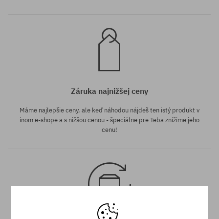
Záruka najnižšej ceny
Máme najlepšie ceny, ale keď náhodou nájdeš ten istý produkt v
inom e-shope a s nižšou cenou - špeciálne pre Teba znížime jeho
cenu!